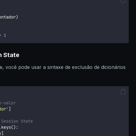
ontador)
=
1
n State
te, você pode usar a sintaxe de exclusão de dicionários
e-valor
dor
'
]
 Session State
.keys():
y]