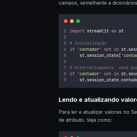
campos, semelhante a dicionário
import
 streamlit 
as
 st
# Inicialização
if
'
contador
'
not
in
 st.ses
    st.session_state[
'
conta
# Alternativamente, você po
if
'
contador
'
not
in
 st.ses
    st.session_state.contad
Lendo e atualizando valor
Para ler e atualizar valores no S
de atributo. Veja como: