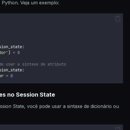
s Python. Veja um exemplo:
sion_state:
dor
'
] 
=
0
de usar a sintaxe de atributo
sion_state:
or 
=
0
es no Session State
ession State, você pode usar a sintaxe de dicionário ou