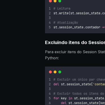
# Leitura
st.write(st.session_state.c
# Atualização
st.session_state.contador 
+
Excluindo itens do Sessio
Para excluir itens do Session Sta
Python:
# Excluir um único par chav
del
 st.session_state[
'
conta
# Excluir todos os itens do
for
 key 
in
 st.session_state
del
 st.session_state[ke