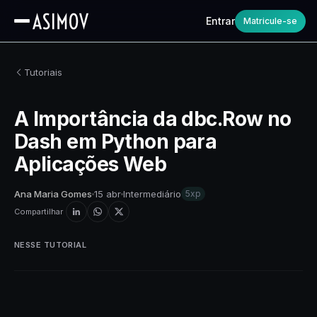
Entrar
Matricule-se
Tutoriais
A Importância da dbc.Row no
Dash em Python para
Aplicações Web
Ana Maria Gomes
15 abr
Intermediário
5xp
Compartilhar
NESSE TUTORIAL