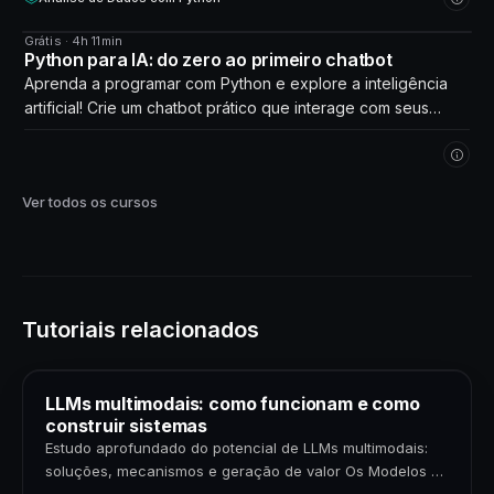
Grátis · 4h 11min
CURSO
Python para IA: do zero ao primeiro chatbot
Aprenda a programar com Python e explore a inteligência
artificial! Crie um chatbot prático que interage com seus
próprios dados. Comece agora!
Ver todos os cursos
Tutoriais relacionados
LLMs multimodais: como funcionam e como
construir sistemas
Estudo aprofundado do potencial de LLMs multimodais:
soluções, mecanismos e geração de valor Os Modelos de