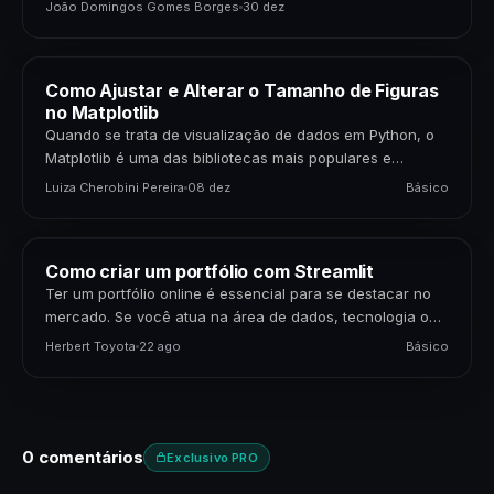
Linguagem de Grande Porte (LLMs) multimodais
João Domingos Gomes Borges
30 dez
representam uma…
Como Ajustar e Alterar o Tamanho de Figuras
no Matplotlib
Quando se trata de visualização de dados em Python, o
Matplotlib é uma das bibliotecas mais populares e
poderosas disponíveis. Para cientistas de dados,…
Luiza Cherobini Pereira
08 dez
Básico
Como criar um portfólio com Streamlit
Ter um portfólio online é essencial para se destacar no
mercado. Se você atua na área de dados, tecnologia ou
negócios, apresentar seus projetos…
Herbert Toyota
22 ago
Básico
0 comentários
Exclusivo PRO