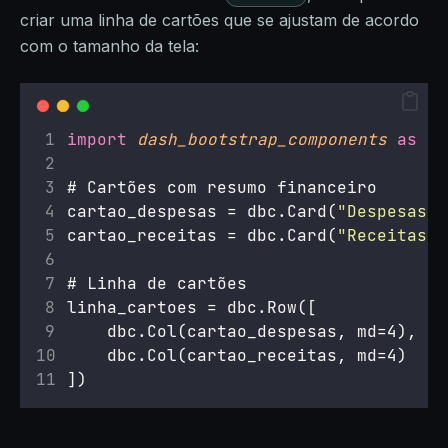
criar uma linha de cartões que se ajustam de acordo
com o tamanho da tela:
import
dash_bootstrap_components
as
 db
# Cartões com resumo financeiro
cartao_despesas = dbc.Card(
"
Despesas
"
,
cartao_receitas = dbc.Card(
"
Receitas
"
,
# Linha de cartões
linha_cartoes = dbc.Row([
    dbc.Col(cartao_despesas, md=4),
    dbc.Col(cartao_receitas, md=4)
])