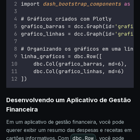
import 
dash_bootstrap_components
as
 db
# Gráficos criados com Plotly
grafico_barras = dcc.Graph(id=
'
grafico
grafico_linhas = dcc.Graph(id=
'
grafico
# Organizando os gráficos em uma linha
linha_graficos = dbc.Row([
    dbc.Col(grafico_barras, md=6),
    dbc.Col(grafico_linhas, md=6)
])
Desenvolvendo um Aplicativo de Gestão
Financeira
Em um aplicativo de gestão financeira, você pode
querer exibir um resumo das despesas e receitas em
dbc.Row
cartões informativos. Com
, você pode