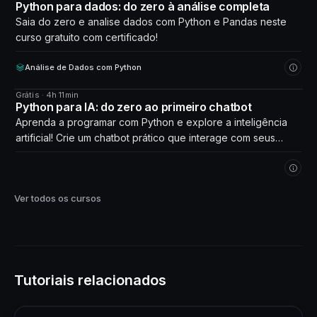
CURSO
Python para dados: do zero à análise completa
Saia do zero e analise dados com Python e Pandas neste
curso gratuito com certificado!
Análise de Dados com Python
Grátis · 4h 11min
CURSO
Python para IA: do zero ao primeiro chatbot
Aprenda a programar com Python e explore a inteligência
artificial! Crie um chatbot prático que interage com seus
próprios dados. Comece agora!
Ver todos os cursos
Tutoriais relacionados