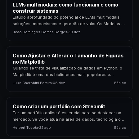
LLMs multimodais: como funcionam e como
construir sistemas
Estudo aprofundado do potencial de LLMs multimodais:
soluções, mecanismos e geração de valor Os Modelos de
Linguagem de Grande Porte (LLMs) multimodais
João Domingos Gomes Borges
30 dez
representam uma…
Como Ajustar e Alterar o Tamanho de Figuras
no Matplotlib
Quando se trata de visualização de dados em Python, o
Matplotlib é uma das bibliotecas mais populares e
poderosas disponíveis. Para cientistas de dados,…
Luiza Cherobini Pereira
08 dez
Básico
Como criar um portfólio com Streamlit
Ter um portfólio online é essencial para se destacar no
mercado. Se você atua na área de dados, tecnologia ou
negócios, apresentar seus projetos…
Herbert Toyota
22 ago
Básico