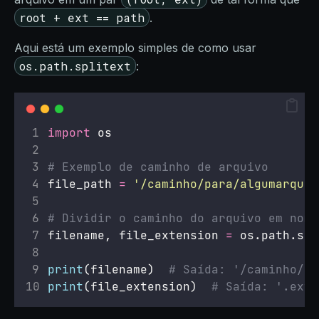
root + ext == path
.
Aqui está um exemplo simples de como usar
os.path.splitext
:
import
 os
# Exemplo de caminho de arquivo
file_path 
=
'
/caminho/para/algumarquiv
# Dividir o caminho do arquivo em nome
filename, file_extension 
=
 os.path.spl
print
(filename)  
# Saída: '/caminho/pa
print
(file_extension)  
# Saída: '.ext'