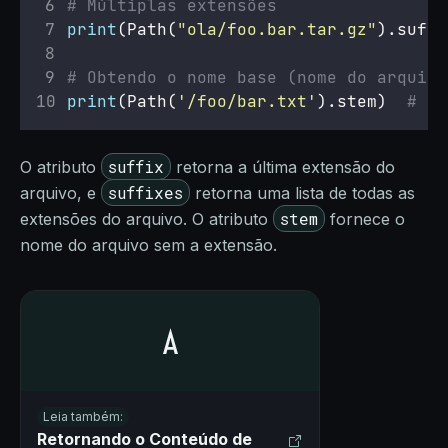
# Múltiplas extensões
print
(Path(
"
ola/foo.bar.tar.gz
"
).suffi
# Obtendo o nome base (nome do arquivo
print
(Path(
'
/foo/bar.txt
'
).stem)  
# Sa
suffix
O atributo
retorna a última extensão do
suffixes
arquivo, e
retorna uma lista de todas as
stem
extensões do arquivo. O atributo
fornece o
nome do arquivo sem a extensão.
Leia também:
Retornando o Conteúdo de