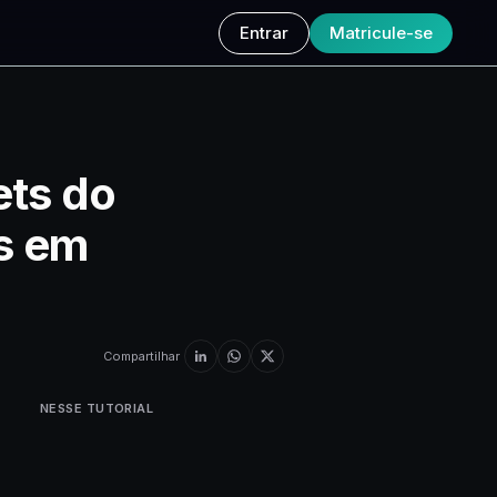
Entrar
Matricule-se
ets do
es em
Compartilhar
NESSE TUTORIAL