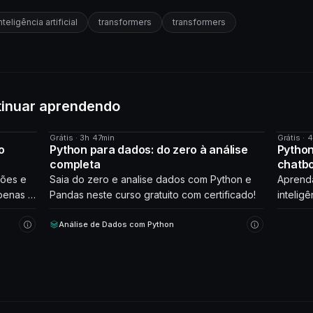
nteligência artificial
transformers
transformers
tinuar aprendendo
Grátis · 3h 47min
Grátis · 
CURSO
CURS
o
Python para dados: do zero à análise
Python
completa
chatb
ções e
Saia do zero e analise dados com Python e
Aprenda
penas 2
Pandas neste curso gratuito com certificado!
inteligê
que int
Análise de Dados com Python
Comece