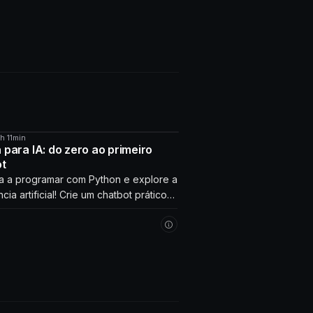
4h 11min
O
 para IA: do zero ao primeiro
ot
 a programar com Python e explore a
ncia artificial! Crie um chatbot prático
erage com seus próprios dados.
 agora!