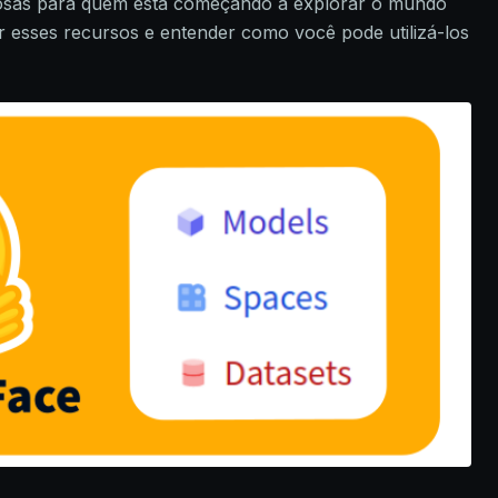
osas para quem está começando a explorar o mundo
r esses recursos e entender como você pode utilizá-los