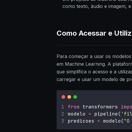
como texto, áudio e imagem, e 
Como Acessar e Utili
Para começar a usar os modelos 
em Machine Learning. A platafo
que simplifica o acesso e a util
carregar e usar um modelo de pr
from
 transformers 
imp
modelo 
=
 pipeline(
'
fi
predicoes 
=
 modelo(
"
O