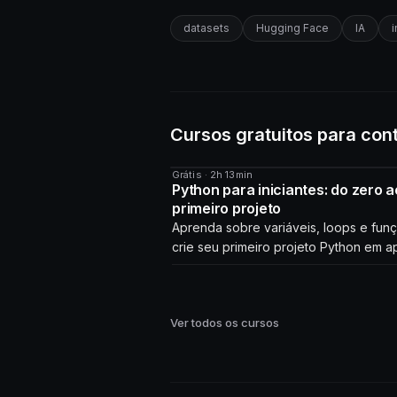
datasets
Hugging Face
IA
i
Cursos gratuitos para con
Grátis · 2h 13min
CURSO
Python para iniciantes: do zero a
primeiro projeto
Aprenda sobre variáveis, loops e fun
crie seu primeiro projeto Python em a
horas!
Ver todos os cursos