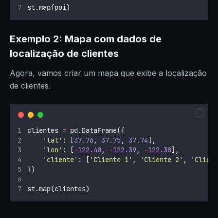
st.map(poi)
Exemplo 2: Mapa com dados de
localização de clientes
Agora, vamos criar um mapa que exibe a localização
de clientes.
clientes 
=
 pd.DataFrame({
'
lat
'
: [
37.76
, 
37.75
, 
37.74
],
'
lon
'
: [
-
122.40
, 
-
122.39
, 
-
122.38
],
'
cliente
'
: [
'
Cliente 1
'
, 
'
Cliente 2
'
, 
'
Clien
})
st.map(clientes)