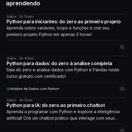
aprendendo
Grátis · 2h 13min
CURSO
Python para iniciantes: do zero ao primeiro projeto
Aprenda sobre variáveis, loops e funções e crie seu
primeiro projeto Python em apenas 2 horas!
Grátis · 3h 47min
CURSO
Python para dados: do zero à análise completa
Saia do zero e analise dados com Python e Pandas neste
curso gratuito com certificado!
Análise de Dados com Python
Grátis · 4h 11min
CURSO
Python para IA: do zero ao primeiro chatbot
Aprenda a programar com Python e explore a inteligência
artificial! Crie um chatbot prático que interage com seus
próprios dados. Comece agora!