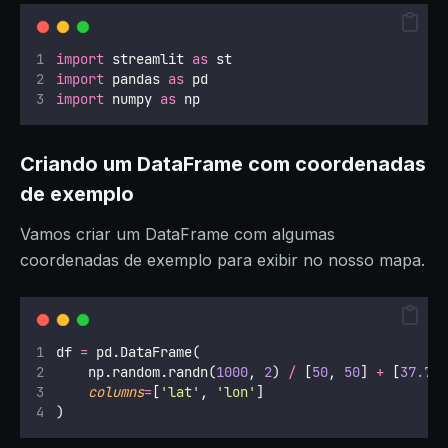
import
 streamlit 
as
 st
import
 pandas 
as
 pd
import
 numpy 
as
 np
Criando um DataFrame com coordenadas
de exemplo
Vamos criar um DataFrame com algumas
coordenadas de exemplo para exibir no nosso mapa.
df 
=
 pd.DataFrame(
    np.random.randn(
1000
, 
2
) 
/
 [
50
, 
50
] 
+
 [
37.76
columns
=
[
'
lat
'
, 
'
lon
'
]
)