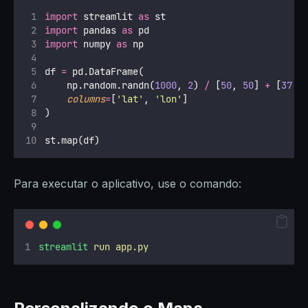
import
 streamlit 
as
 st
import
 pandas 
as
 pd
import
 numpy 
as
 np
df 
=
 pd.DataFrame(
    np.random.randn(
1000
, 
2
) 
/
 [
50
, 
50
] 
+
 [
37.7
columns
=
[
'
lat
'
, 
'
lon
'
]
)
st.map(df)
Para executar o aplicativo, use o comando:
streamlit
run
app.py