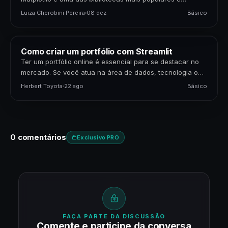
poderosas disponíveis. Para cientistas de dados,…
Luiza Cherobini Pereira
08 dez
Básico
Como criar um portfólio com Streamlit
Ter um portfólio online é essencial para se destacar no
mercado. Se você atua na área de dados, tecnologia ou
negócios, apresentar seus projetos…
Herbert Toyota
22 ago
Básico
0 comentários
Exclusivo PRO
FAÇA PARTE DA DISCUSSÃO
Comente e participe da conversa