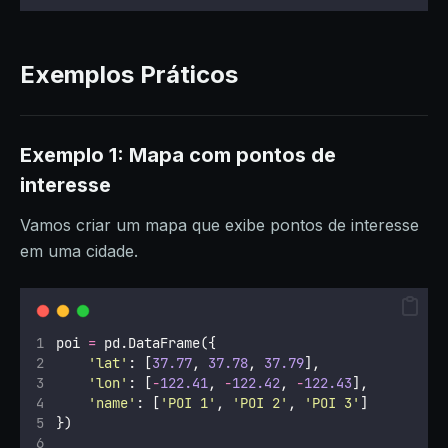
Exemplos Práticos
Exemplo 1: Mapa com pontos de
interesse
Vamos criar um mapa que exibe pontos de interesse
em uma cidade.
poi 
=
 pd.DataFrame({
'
lat
'
: [
37.77
, 
37.78
, 
37.79
],
'
lon
'
: [
-
122.41
, 
-
122.42
, 
-
122.43
],
'
name
'
: [
'
POI 1
'
, 
'
POI 2
'
, 
'
POI 3
'
]
})