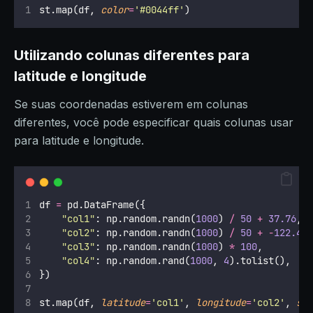
st.map(df, 
color
=
'
#0044ff
'
)
Utilizando colunas diferentes para
latitude e longitude
Se suas coordenadas estiverem em colunas
diferentes, você pode especificar quais colunas usar
para latitude e longitude.
df 
=
 pd.DataFrame({
"
col1
"
: np.random.randn(
1000
) 
/
50
+
37.76
,
"
col2
"
: np.random.randn(
1000
) 
/
50
+
-
122.4
,
"
col3
"
: np.random.randn(
1000
) 
*
100
,
"
col4
"
: np.random.rand(
1000
, 
4
).tolist(),
})
st.map(df, 
latitude
=
'
col1
'
, 
longitude
=
'
col2
'
, 
si