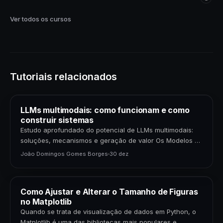
Ver todos os cursos
Tutoriais relacionados
LLMs multimodais: como funcionam e como
construir sistemas
Estudo aprofundado do potencial de LLMs multimodais:
soluções, mecanismos e geração de valor Os Modelos de
Linguagem de Grande Porte (LLMs) multimodais
João Domingos Gomes Borges
30 dez
representam uma…
Como Ajustar e Alterar o Tamanho de Figuras
no Matplotlib
Quando se trata de visualização de dados em Python, o
Matplotlib é uma das bibliotecas mais populares e