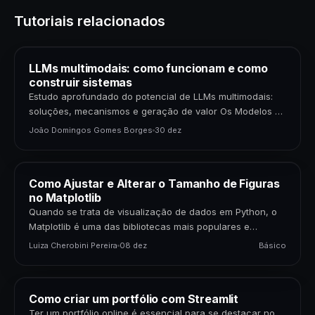
Tutoriais relacionados
LLMs multimodais: como funcionam e como
construir sistemas
Estudo aprofundado do potencial de LLMs multimodais:
soluções, mecanismos e geração de valor Os Modelos de
Linguagem de Grande Porte (LLMs) multimodais
João Domingos Gomes Borges
30 dez
representam uma…
Como Ajustar e Alterar o Tamanho de Figuras
no Matplotlib
Quando se trata de visualização de dados em Python, o
Matplotlib é uma das bibliotecas mais populares e
poderosas disponíveis. Para cientistas de dados,…
Luiza Cherobini Pereira
08 dez
Básico
Como criar um portfólio com Streamlit
Ter um portfólio online é essencial para se destacar no