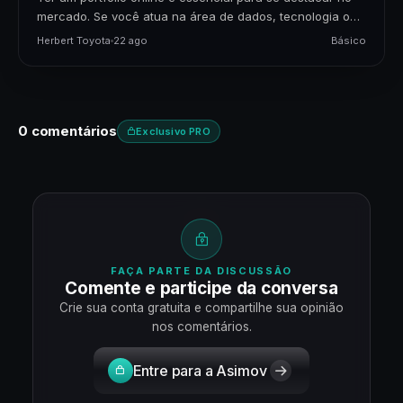
mercado. Se você atua na área de dados, tecnologia ou
negócios, apresentar seus projetos…
Herbert Toyota
22 ago
Básico
0 comentários
Exclusivo PRO
FAÇA PARTE DA DISCUSSÃO
Comente e participe da conversa
Crie sua conta gratuita e compartilhe sua opinião
nos comentários.
Entre para a Asimov