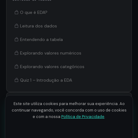
O que é EDA?
Leitura dos dados
Entendendo a tabela
Explorando valores numéricos
Explorando valores categóricos
Quiz 1 – Introdução a EDA
Interpretação de Gráficos
2
6 aulas · 2h 36min
Este site utiliza cookies para melhorar sua experiência. Ao
continuar navegando, você concorda com o uso de cookies
e com a nossa
Política de Privacidade
.
Correlação e Regressão
3
6 aulas · 2h 29min
Linear