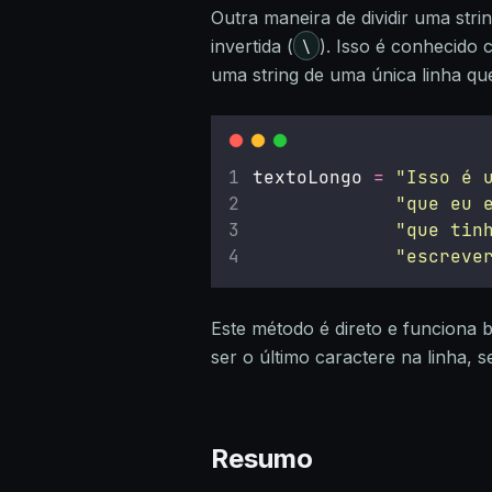
Outra maneira de dividir uma stri
\
invertida (
). Isso é conhecido 
uma string de uma única linha que
textoLongo 
=
"
Isso é 
"
que eu 
"
que tin
"
escreve
Este método é direto e funciona 
ser o último caractere na linha,
Resumo