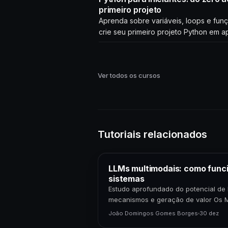
primeiro projeto
Aprenda sobre variáveis, loops e fun
crie seu primeiro projeto Python em a
horas!
Ver todos os cursos
Tutoriais relacionados
LLMs multimodais: como func
sistemas
Estudo aprofundado do potencial de 
mecanismos e geração de valor Os 
Grande Porte (LLMs) multimodais r
João Domingos Gomes Borges
30 dez