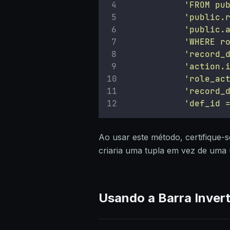
'
FROM pu
'
public.
'
public.
'
WHERE r
'
record_
'
action.
'
role_ac
'
record_
'
def_id 
Ao usar este método, certifique-se
criaria uma tupla em vez de uma ú
Usando a Barra Inver