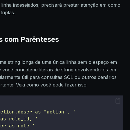
linha indesejados, precisará prestar atenção em como
riplas.
s com Parênteses
ma string longa de uma única linha sem o espaço em
 você concatene literais de string envolvendo-os em
ularmente útil para consultas SQL ou outros cenários
tante. Veja como você pode fazer isso:
action.descr as "action", 
'
 as role_id, 
'
scr as role 
'