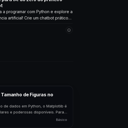
ot
 a programar com Python e explore a
ncia artificial! Crie um chatbot prático
erage com seus próprios dados.
 agora!
o Tamanho de Figuras no
o de dados em Python, o Matplotlib é
lares e poderosas disponíveis. Para
Básico