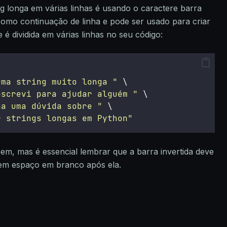
ng longa em várias linhas é usando o caractere barra
como continuação de linha e pode ser usado para criar
 é dividida em várias linhas no seu código:
uma string muito longa 
"
 \
escrevi para ajudar alguém 
"
 \
ha uma dúvida sobre 
"
 \
r strings longas em Python
"
bem, mas é essencial lembrar que a barra invertida deve
 sem espaço em branco após ela.