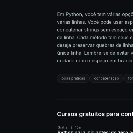
Em Python, você tem várias opçõe
várias linhas. Você pode usar aspa
concatenar strings sem espaço em
de linha. Cada método tem seus c
deseja preservar quebras de linh
única linha. Lembre-se de evitar 
cuidado com o espaço em branco a
boas práticas
concatenação
fo
Cursos gratuitos para con
Grátis · 2h 13min
CURSO
Python para iniciantes: do zero a