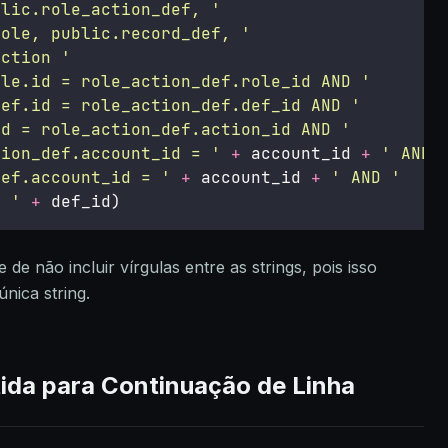
blic.role_action_def, 
'
role, public.record_def, 
'
action 
'
ole.id = role_action_def.role_id AND 
'
def.id = role_action_def.def_id AND 
'
id = role_action_def.action_id AND 
'
tion_def.account_id = 
'
+
 account_id 
+
'
 AND 
def.account_id = 
'
+
 account_id 
+
'
 AND 
'
= 
'
+
 def_id)
 de não incluir vírgulas entre as strings, pois isso
nica string.
tida para Continuação de Linha