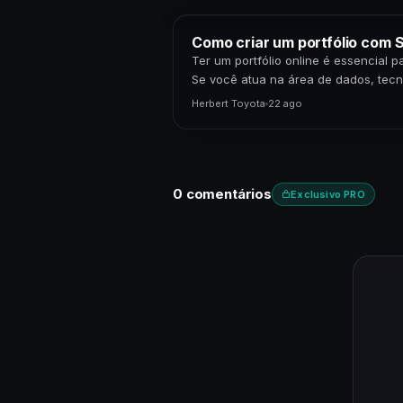
Como criar um portfólio com S
Ter um portfólio online é essencial 
Se você atua na área de dados, tecn
apresentar seus projetos…
Herbert Toyota
22 ago
0 comentários
Exclusivo PRO