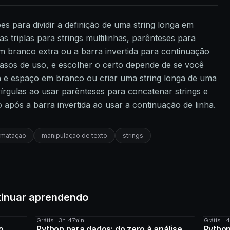
s para dividir a definição de uma string longa em
s triplas para strings multilinhas, parênteses para
 branco extra ou a barra invertida para continuação
asos de uso, e escolher o certo depende de se você
a e espaço em branco ou criar uma string longa de uma
vírgulas ao usar parênteses para concatenar strings e
pós a barra invertida ao usar a continuação de linha.
rmatação
manipulação de texto
strings
tinuar aprendendo
Grátis · 3h 47min
Grátis · 
CURSO
CURS
o
Python para dados: do zero à análise
Python