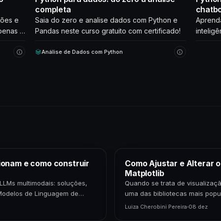
completa
chatb
ções e
Saia do zero e analise dados com Python e
Aprenda
penas 2
Pandas neste curso gratuito com certificado!
inteligê
que int
Análise de Dados com Python
Comece
ionam e como construir
Como Ajustar e Alterar 
Matplotlib
LLMs multimodais: soluções,
Quando se trata de visualizaçã
Modelos de Linguagem de
uma das bibliotecas mais popu
epresentam uma…
cientistas de dados,…
Luiza Cherobini Pereira
08 dez