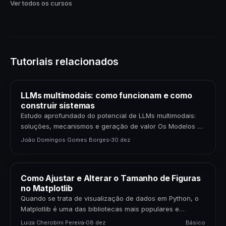
Ver todos os cursos
Tutoriais relacionados
LLMs multimodais: como funcionam e como
construir sistemas
Estudo aprofundado do potencial de LLMs multimodais:
soluções, mecanismos e geração de valor Os Modelos de
Linguagem de Grande Porte (LLMs) multimodais
João Domingos Gomes Borges
30 dez
representam uma…
Como Ajustar e Alterar o Tamanho de Figuras
no Matplotlib
Quando se trata de visualização de dados em Python, o
Matplotlib é uma das bibliotecas mais populares e
poderosas disponíveis. Para cientistas de dados,…
Luiza Cherobini Pereira
08 dez
Básico