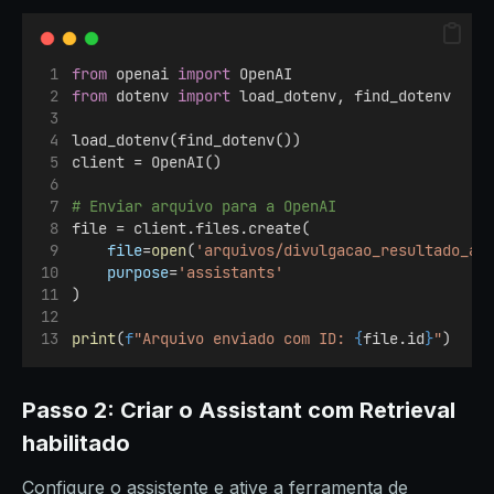
from
 openai 
import
 OpenAI
from
 dotenv 
import
 load_dotenv, find_dotenv
load_dotenv(find_dotenv())
client = OpenAI()
# Enviar arquivo para a OpenAI
file = client.files.create(
file
=
open
(
'arquivos/divulgacao_resultado_am
purpose
=
'assistants'
)
print
(
f
"Arquivo enviado com ID: 
{
file.id
}
"
)
Passo 2: Criar o Assistant com Retrieval
habilitado
Configure o assistente e ative a ferramenta de