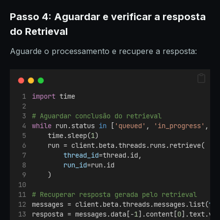
Passo 4: Aguardar e verificar a resposta
do Retrieval
Aguarde o processamento e recupere a resposta:
import
 time
# Aguardar conclusão do retrieval
while
 run.status 
in
 [
'queued'
, 
'in_progress'
, 
'
    time.sleep(
1
)
    run = client.beta.threads.runs.retrieve(
thread_id
=thread.id,
run_id
=run.id
    )
# Recuperar resposta gerada pelo retrieval
messages = client.beta.threads.messages.list(
th
resposta = messages.data[-
1
].content[
0
].text.va