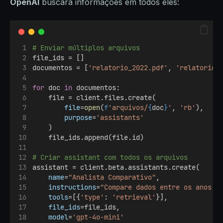
OpenAI
buscará informações em todos eles:
# Enviar múltiplos arquivos
file_ids = []
documentos = [
'relatorio_2022.pdf'
, 
'relatorio_
for
 doc 
in
 documentos:
    file = client.files.create(
file
=
open
(
f
'arquivos/
{
doc
}
'
, 
'rb'
),
purpose
=
'assistants'
    )
    file_ids.append(file.id)
# Criar assistant com todos os arquivos
assistant = client.beta.assistants.create(
name
=
"Analista Comparativo"
,
instructions
=
"Compare dados entre os anos u
tools
=[{
'type'
: 
'retrieval'
}],
file_ids
=file_ids,
model
=
'gpt-4o-mini'