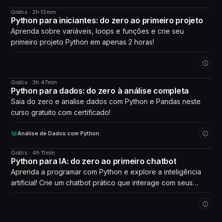
Grátis · 2h 13min
CURSO
Python para iniciantes: do zero ao primeiro projeto
Aprenda sobre variáveis, loops e funções e crie seu
primeiro projeto Python em apenas 2 horas!
Grátis · 3h 47min
CURSO
Python para dados: do zero à análise completa
Saia do zero e analise dados com Python e Pandas neste
curso gratuito com certificado!
Análise de Dados com Python
Grátis · 4h 11min
CURSO
Python para IA: do zero ao primeiro chatbot
Aprenda a programar com Python e explore a inteligência
artificial! Crie um chatbot prático que interage com seus
próprios dados. Comece agora!