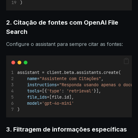
)
2. Citação de fontes com OpenAI File
Search
Configure o assistant para sempre citar as fontes:
assistant = client.beta.assistants.create(
name
=
"Assistente com Citações"
,
instructions
=
"Responda usando apenas o docum
tools
=[{
'type'
: 
'retrieval'
}],
file_ids
=[file.id],
model
=
'gpt-4o-mini'
)
3. Filtragem de informações específicas