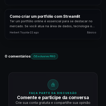
Como criar um portfólio com Streamlit
Ter um portfólio online é essencial para se destacar no
mercado. Se você atua na área de dados, tecnologia ou
negócios, apresentar seus projetos…
Herbert Toyota
22 ago
Básico
0 comentários
Exclusivo PRO
FAÇA PARTE DA DISCUSSÃO
Comente e participe da conversa
Crie sua conta gratuita e compartilhe sua opinião