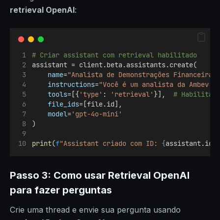
retrieval OpenAI
:
# Criar assistant com retrieval habilitado
assistant = client.beta.assistants.create(
name
=
"Analista de Demonstrações Financeiras
instructions
=
"Você é um analista da Ambev. 
tools
=[{
'type'
: 
'retrieval'
}],  
# Habilita 
file_ids
=[file.id],
model
=
'gpt-4o-mini'
)
print
(
f
"Assistant criado com ID: 
{
assistant.id
}
Passo 3: Como usar Retrieval OpenAI
para fazer perguntas
Crie uma thread e envie sua pergunta usando