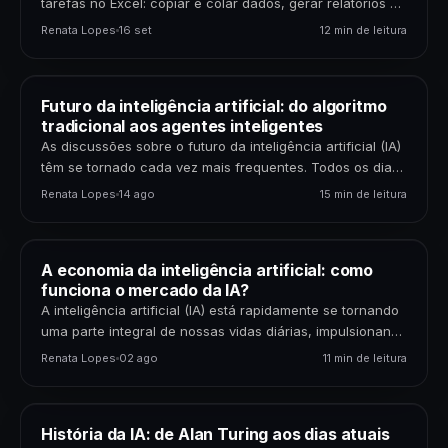
tarefas no Excel: copiar e colar dados, gerar relatórios e
organizar planilhas. E se te disséssemos…
Renata Lopes
16 set
12 min de leitura
Futuro da inteligência artificial: do algoritmo
tradicional aos agentes inteligentes
As discussões sobre o futuro da inteligência artificial (IA)
têm se tornado cada vez mais frequentes. Todos os dias,
novas tecnologias desafiam o que…
Renata Lopes
14 ago
15 min de leitura
A economia da inteligência artificial: como
funciona o mercado da IA?
A inteligência artificial (IA) está rapidamente se tornando
uma parte integral de nossas vidas diárias, impulsionando
inovações em diversas indústrias. Mas como está
Renata Lopes
02 ago
11 min de leitura
estruturada…
História da IA: de Alan Turing aos dias atuais