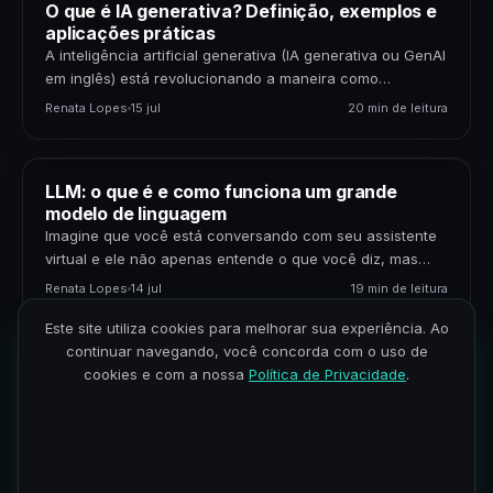
O que é IA generativa? Definição, exemplos e
aplicações práticas
A inteligência artificial generativa (IA generativa ou GenAI
em inglês) está revolucionando a maneira como
interagimos com a tecnologia, transformando campos
Renata Lopes
15 jul
20 min de leitura
que vão da…
LLM: o que é e como funciona um grande
modelo de linguagem
Imagine que você está conversando com seu assistente
virtual e ele não apenas entende o que você diz, mas
também responde com precisão, clareza…
Renata Lopes
14 jul
19 min de leitura
Este site utiliza cookies para melhorar sua experiência. Ao
continuar navegando, você concorda com o uso de
Engenheiro de dados, cientista de dados e
cookies e com a nossa
Política de Privacidade
.
analista de dados: qual é a diferença?
Vivemos na era dos dados, onde a capacidade de
transformar informações em insights valiosos é uma
habilidade altamente valorizada. Seja para otimizar
Renata Lopes
26 jun
14 min de leitura
operações, entender…