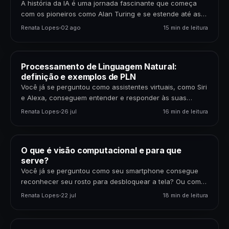
A história da IA é uma jornada fascinante que começa
com os pioneiros como Alan Turing e se estende até as
inovações disruptivas que…
Renata Lopes
02 ago
15 min de leitura
Processamento de Linguagem Natural:
definição e exemplos de PLN
Você já se perguntou como assistentes virtuais, como Siri
e Alexa, conseguem entender e responder às suas
perguntas? Ou como os tradutores automáticos
Renata Lopes
26 jul
16 min de leitura
conseguem…
O que é visão computacional e para que
serve?
Você já se perguntou como seu smartphone consegue
reconhecer seu rosto para desbloquear a tela? Ou como
carros autônomos conseguem detectar pedestres e
Renata Lopes
22 jul
18 min de leitura
outros…