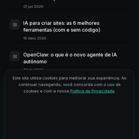
01 jun 2026
IA para criar sites: as 6 melhores
ferramentas (com e sem código)
18 maio 2026
OpenClaw: o que é o novo agente de IA
autônomo
27 abr 2026
Este site utiliza cookies para melhorar sua experiência. Ao
continuar navegando, você concorda com o uso de
Ferramentas de IA do Google - guia
cookies e com a nossa
Política de Privacidade
.
completo
03 fev 2026
Engenheiro de IA: o que é, e como entrar na
carreira do futuro
27 jan 2026