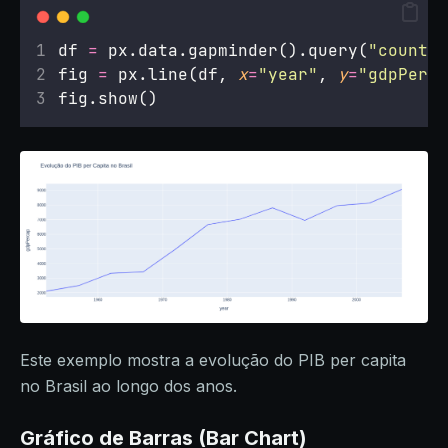
df 
=
 px.data.gapminder().query(
"
country
fig 
=
 px.line(df, 
x
=
"
year
"
, 
y
=
"
gdpPerca
fig.show()
Este exemplo mostra a evolução do PIB per capita
no Brasil ao longo dos anos.
Gráfico de Barras (Bar Chart)