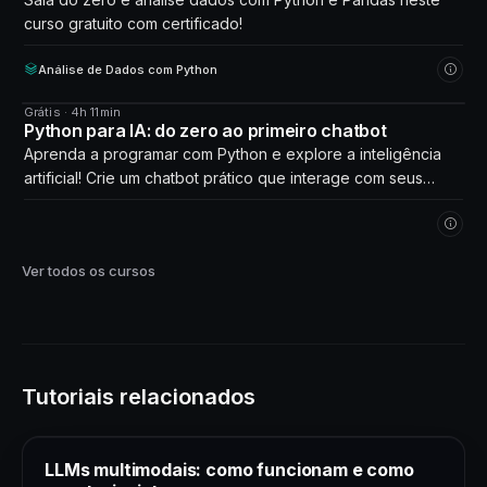
curso gratuito com certificado!
Análise de Dados com Python
Grátis · 4h 11min
CURSO
Python para IA: do zero ao primeiro chatbot
Aprenda a programar com Python e explore a inteligência
artificial! Crie um chatbot prático que interage com seus
próprios dados. Comece agora!
Ver todos os cursos
Tutoriais relacionados
LLMs multimodais: como funcionam e como