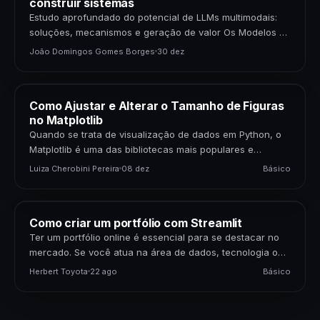
construir sistemas
Estudo aprofundado do potencial de LLMs multimodais:
soluções, mecanismos e geração de valor Os Modelos de
Linguagem de Grande Porte (LLMs) multimodais
João Domingos Gomes Borges
30 dez
representam uma…
Como Ajustar e Alterar o Tamanho de Figuras
no Matplotlib
Quando se trata de visualização de dados em Python, o
Matplotlib é uma das bibliotecas mais populares e
poderosas disponíveis. Para cientistas de dados,…
Luiza Cherobini Pereira
08 dez
Básico
Como criar um portfólio com Streamlit
Ter um portfólio online é essencial para se destacar no
mercado. Se você atua na área de dados, tecnologia ou
negócios, apresentar seus projetos…
Herbert Toyota
22 ago
Básico