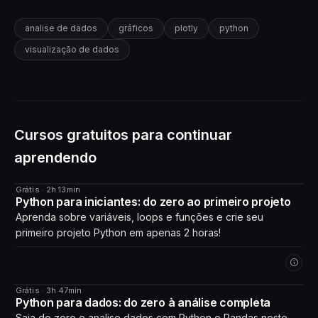
analise de dados
gráficos
plotly
python
visualização de dados
Cursos gratuitos para continuar
aprendendo
Grátis · 2h 13min
CURSO
Python para iniciantes: do zero ao primeiro projeto
Aprenda sobre variáveis, loops e funções e crie seu
primeiro projeto Python em apenas 2 horas!
Grátis · 3h 47min
CURSO
Python para dados: do zero à análise completa
Saia do zero e analise dados com Python e Pandas neste