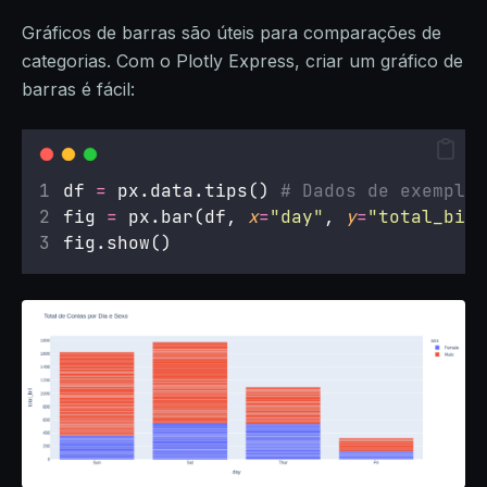
Gráficos de barras são úteis para comparações de
categorias. Com o Plotly Express, criar um gráfico de
barras é fácil:
df 
=
 px.data.tips() 
# Dados de exemplo 
fig 
=
 px.bar(df, 
x
=
"
day
"
, 
y
=
"
total_bill
fig.show()