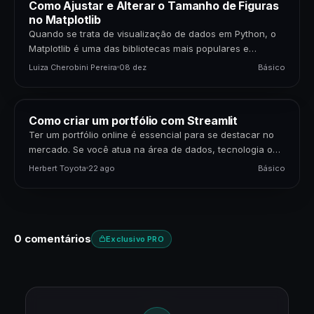
Como Ajustar e Alterar o Tamanho de Figuras
no Matplotlib
Quando se trata de visualização de dados em Python, o
Matplotlib é uma das bibliotecas mais populares e
poderosas disponíveis. Para cientistas de dados,…
Luiza Cherobini Pereira
08 dez
Básico
Como criar um portfólio com Streamlit
Ter um portfólio online é essencial para se destacar no
mercado. Se você atua na área de dados, tecnologia ou
negócios, apresentar seus projetos…
Herbert Toyota
22 ago
Básico
0 comentários
Exclusivo PRO