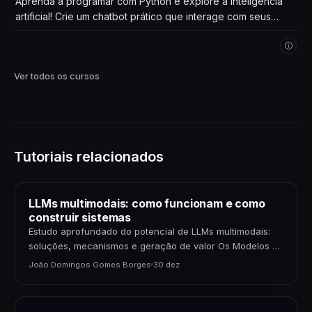
Aprenda a programar com Python e explore a inteligência
artificial! Crie um chatbot prático que interage com seus
próprios dados. Comece agora!
Ver todos os cursos
Tutoriais relacionados
LLMs multimodais: como funcionam e como
construir sistemas
Estudo aprofundado do potencial de LLMs multimodais:
soluções, mecanismos e geração de valor Os Modelos de
Linguagem de Grande Porte (LLMs) multimodais
João Domingos Gomes Borges
30 dez
representam uma…