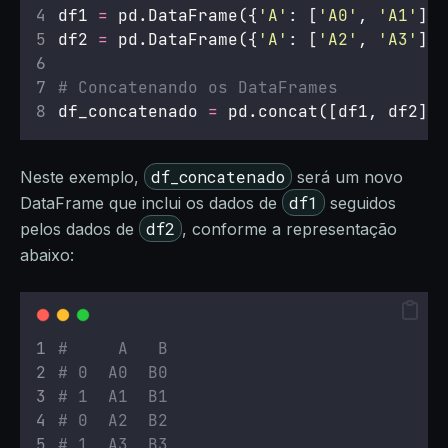
df1 
=
 pd.DataFrame({
'
A
'
: [
'
A0
'
, 
'
A1
'
], 
df2 
=
 pd.DataFrame({
'
A
'
: [
'
A2
'
, 
'
A3
'
], 
# Concatenando os DataFrames
df_concatenado 
=
 pd.concat([df1, df2])
df_concatenado
Neste exemplo,
será um novo
df1
DataFrame que inclui os dados de
seguidos
df2
pelos dados de
, conforme a representação
abaixo:
#     A   B
# 0  A0  B0
# 1  A1  B1
# 0  A2  B2
# 1  A3  B3