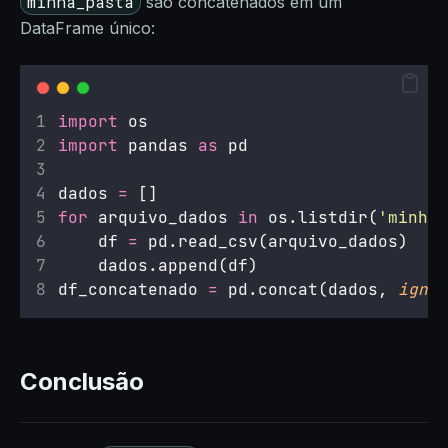
minha_pasta
são concatenados em um
DataFrame único:
import
 os
import
 pandas 
as
 pd
dados 
=
 []
for
 arquivo_dados 
in
 os.listdir(
'
minha_
    df 
=
 pd.read_csv(arquivo_dados)
    dados.append(df)
df_concatenado 
=
 pd.concat(dados, 
ignor
Conclusão