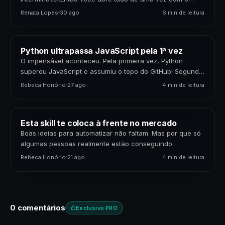
Pandas.O Python trava.O PC pede socorro.…
Renata Lopes
30 ago
6 min de leitura
Python ultrapassa JavaScript pela 1ª vez
O impensável aconteceu. Pela primeira vez, Python
superou JavaScript e assumiu o topo do GitHub! Segundo
o relatório The State of the Octoverse 2024, o
Rebeca Honório
27 ago
4 min de leitura
crescimento…
Esta skill te coloca à frente no mercado
Boas ideias para automatizar não faltam. Mas por que só
algumas pessoas realmente estão conseguindo
transformar isso em oportunidades e carreira? Hoje a
Rebeca Honório
21 ago
4 min de leitura
gente…
0 comentários
Exclusivo PRO