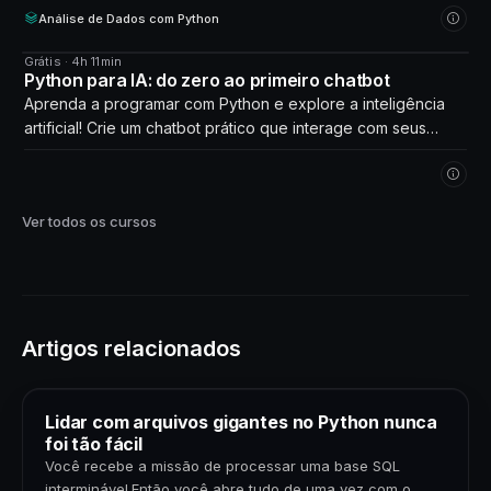
Análise de Dados com Python
Grátis · 4h 11min
CURSO
Python para IA: do zero ao primeiro chatbot
Aprenda a programar com Python e explore a inteligência
artificial! Crie um chatbot prático que interage com seus
próprios dados. Comece agora!
Ver todos os cursos
Artigos relacionados
Lidar com arquivos gigantes no Python nunca
foi tão fácil
Você recebe a missão de processar uma base SQL
interminável.Então você abre tudo de uma vez com o