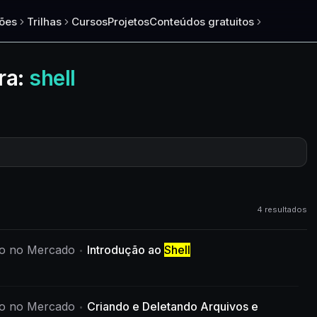
ões
Trilhas
Cursos
Projetos
Conteúdos gratuitos
ra:
shell
4 resultados
ado no Mercado
Introdução ao
Shell
ado no Mercado
Criando e Deletando Arquivos e