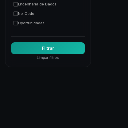
Engenharia de Dados
No-Code
Oportunidades
Programação Python
Trading Quantitativo
Filtrar
Visão Computacional
Limpar filtros
Visualização de Dados
Web
Web Apps