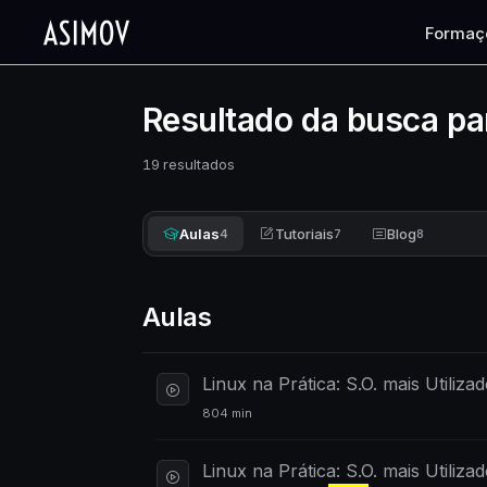
Formaç
Resultado da busca pa
19 resultados
Aulas
Tutoriais
Blog
4
7
8
Aulas
Linux na Prática: S.O. mais Utiliz
804 min
Linux na Prática: S.O. mais Utiliz