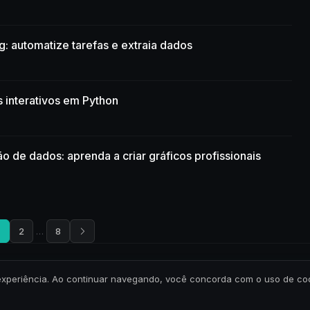
: automatize tarefas e extraia dados
 interativos em Python
ão de dados: aprenda a criar gráficos profissionais
1
2
…
8
Todos os direitos reservados.
Política de Privacidade
-
Termos de Uso
ua experiência. Ao continuar navegando, você concorda com o uso de c
CNPJ: 41.075.192/0001-82