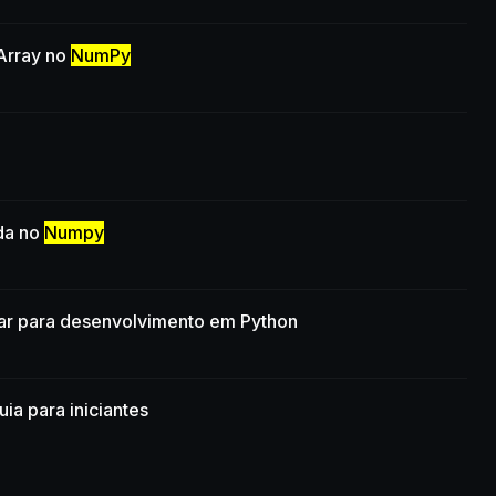
Array no
NumPy
da no
Numpy
rar para desenvolvimento em Python
a para iniciantes