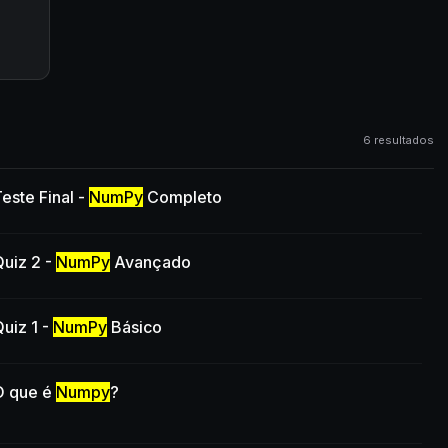
6 resultados
este Final -
NumPy
Completo
uiz 2 -
NumPy
Avançado
uiz 1 -
NumPy
Básico
O que é
Numpy
?