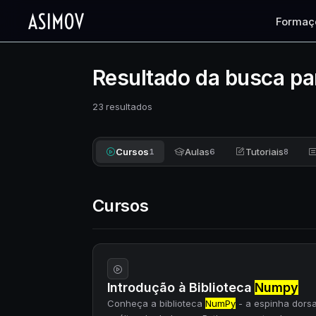
Formaç
Resultado da busca pa
23 resultados
Cursos
Aulas
Tutoriais
1
6
8
Cursos
Introdução à Biblioteca
Numpy
Conheça a biblioteca
NumPy
- a espinha dorsa