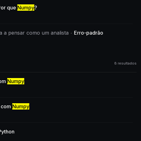
Por que
Numpy
?
nda a pensar como um analista
Erro-padrão
8 resultados
com
Numpy
n com
Numpy
Python