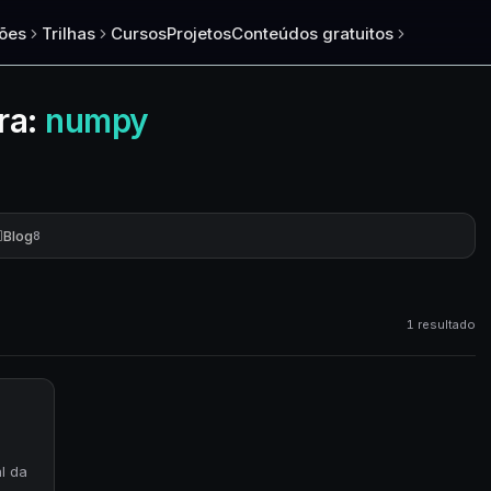
ões
Trilhas
Cursos
Projetos
Conteúdos gratuitos
ra:
numpy
Blog
8
1 resultado
l da