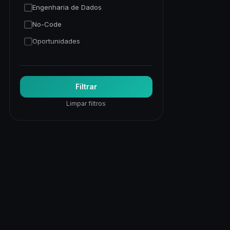
Engenharia de Dados
No-Code
Oportunidades
Programação Python
Trading Quantitativo
Filtrar
Visão Computacional
Limpar filtros
Visualização de Dados
Web
Web Apps