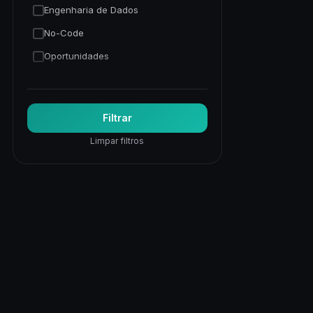
Engenharia de Dados
No-Code
Oportunidades
Programação Python
Trading Quantitativo
Filtrar
Visão Computacional
Limpar filtros
Visualização de Dados
Web
Web Apps