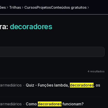
ões
Trilhas
Cursos
Projetos
Conteúdos gratuitos
ra:
decoradores
4 resultados
ermediários
Quiz - Funções lambda,
decoradores
, os
ermediários
Como
decoradores
funcionam?