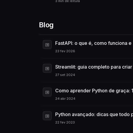
3 min de leitura
Blog
FastAPI: o que é, como funciona e p
23 fev 2026
Streamlit: guia completo para cria
27 set 2024
Como aprender Python de graça: 1
24 abr 2024
Python avançado: dicas que todo 
22 fev 2023