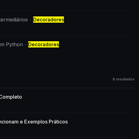
ermediários
Decoradores
om Python
Decoradores
8 resultados
 Completo
cionam e Exemplos Práticos