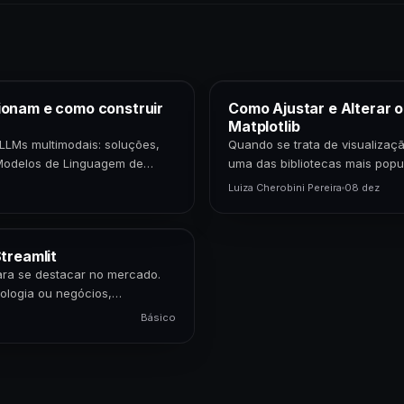
ionam e como construir
Como Ajustar e Alterar 
Matplotlib
LLMs multimodais: soluções,
Quando se trata de visualizaçã
Modelos de Linguagem de
uma das bibliotecas mais popu
epresentam uma…
cientistas de dados,…
Luiza Cherobini Pereira
08 dez
treamlit
para se destacar no mercado.
ologia ou negócios,
Básico