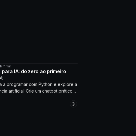
4h 11min
O
 para IA: do zero ao primeiro
ot
 a programar com Python e explore a
ncia artificial! Crie um chatbot prático
erage com seus próprios dados.
 agora!