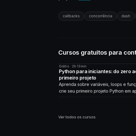
callbacks
concorrência
dash
Cursos gratuitos para con
Grátis · 2h 13min
CURSO
Python para iniciantes: do zero a
primeiro projeto
Aprenda sobre variáveis, loops e fun
crie seu primeiro projeto Python em a
horas!
Ver todos os cursos