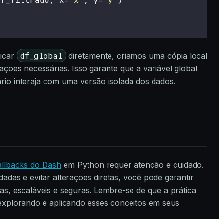
df_filtrado, x
=
'
x
'
, y
=
'
y
'
)
df_global
ficar
diretamente, criamos uma cópia local
ações necessárias. Isso garante que a variável global
ário interaja com uma versão isolada dos dados.
allbacks do Dash
em Python requer atenção e cuidado.
adas e evitar alterações diretas, você pode garantir
as, escaláveis e seguras. Lembre-se de que a prática
 explorando e aplicando esses conceitos em seus