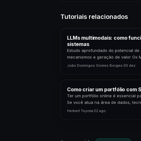
Tutoriais relacionados
LLMs multimodais: como func
sistemas
Estudo aprofundado do potencial de 
mecanismos e geração de valor Os 
Grande Porte (LLMs) multimodais r
João Domingos Gomes Borges
30 dez
Como criar um portfólio com S
Ter um portfólio online é essencial 
Se você atua na área de dados, tecn
apresentar seus projetos…
Herbert Toyota
22 ago