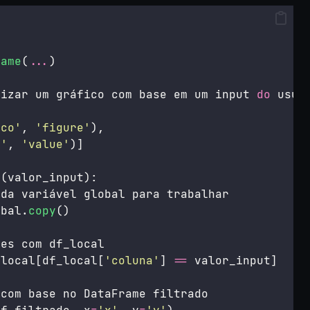
rame
(
...
)
lizar um gráfico com base em um input 
do
 usuá
ico
'
, 
'
figure
'
),
t
'
, 
'
value
'
)]
o
(valor_input):
 da variável global para trabalhar
obal.
copy
()
ões com df_local
_local[df_local[
'
coluna
'
] 
==
 valor_input]
 com base no DataFrame filtrado