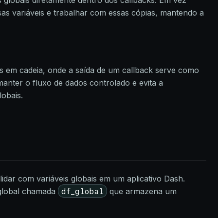
s globais diretamente dentro dos callbacks. Em vez
ssas variáveis e trabalhar com essas cópias, mantendo a
s em cadeia, onde a saída de um callback serve como
manter o fluxo de dados controlado e evita a
lobais.
dar com variáveis globais em um aplicativo Dash.
df_global
 global chamada
que armazena um