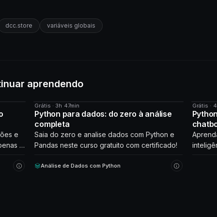
dcc.store
variáveis globais
tinuar aprendendo
Grátis · 3h 47min
Grátis · 
CURSO
CURS
o
Python para dados: do zero à análise
Python
completa
chatb
ções e
Saia do zero e analise dados com Python e
Aprenda
penas 2
Pandas neste curso gratuito com certificado!
inteligê
que int
Análise de Dados com Python
Comece