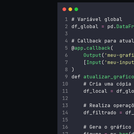
# Variável global
df_global 
=
 pd.
DataF
# Callback para atua
@
app
.
callback
(
Output
(
'
meu-graf
    [
Input
(
'
meu-inpu
)
def 
atualizar_grafic
    # Cria uma cópia
    df_local 
=
 df_gl
    # Realiza operaç
    df_filtrado 
=
 df
    # Gera o gráfico