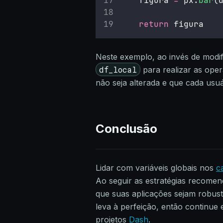
    figura 
=
 px.
bar
(
return
 figura
Neste exemplo, ao invés de modi
df_local
para realizar as oper
não seja alterada e que cada usu
Conclusão
Lidar com variáveis globais nos
c
Ao seguir as estratégias recomend
que suas aplicações sejam robust
leva à perfeição, então continue
projetos
Dash
.