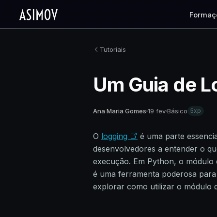
Formaç
Tutoriais
Um Guia de L
Ana Maria Gomes
19 fev
Básico
5xp
O
logging
é uma parte essencia
desenvolvedores a entender o qu
execução. Em Python, o módulo de
é uma ferramenta poderosa para d
explorar como utilizar o módulo 