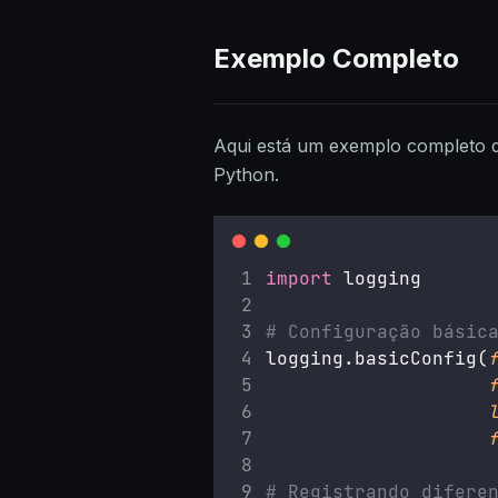
Exemplo Completo
Aqui está um exemplo completo d
Python.
import
 logging
# Configuração básic
logging.basicConfig(
# Registrando difere