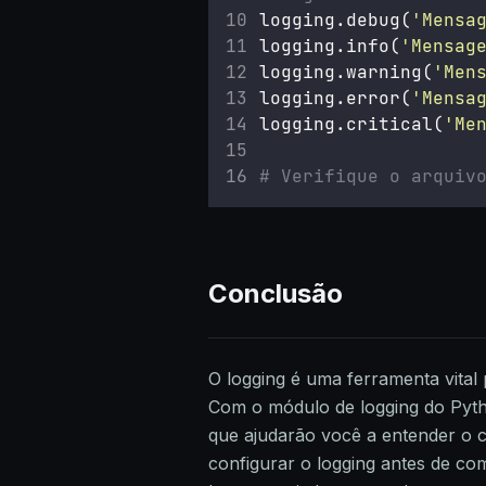
logging.debug(
'
Mensa
logging.info(
'
Mensag
logging.warning(
'
Men
logging.error(
'
Mensa
logging.critical(
'
Me
# Verifique o arquiv
Conclusão
O logging é uma ferramenta vital
Com o módulo de logging do Pyth
que ajudarão você a entender o 
configurar o logging antes de co