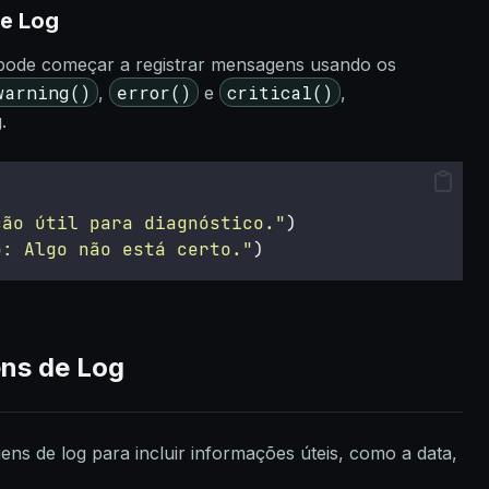
e Log
 pode começar a registrar mensagens usando os
warning()
error()
critical()
,
e
,
.
ção útil para diagnóstico.
"
)
o: Algo não está certo.
"
)
ns de Log
s de log para incluir informações úteis, como a data,