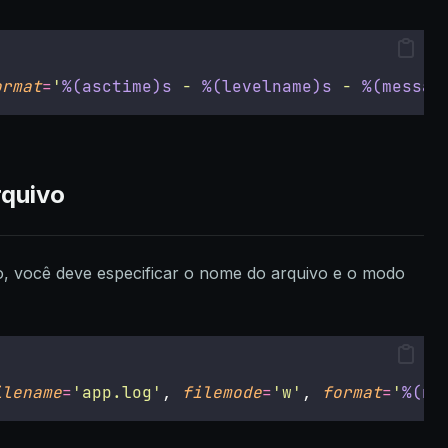
ormat
=
'
%(asctime)s
 - 
%(levelname)s
 - 
%(messag
rquivo
o, você deve especificar o nome do arquivo e o modo
ilename
=
'
app.log
'
, 
filemode
=
'
w
'
, 
format
=
'
%(na