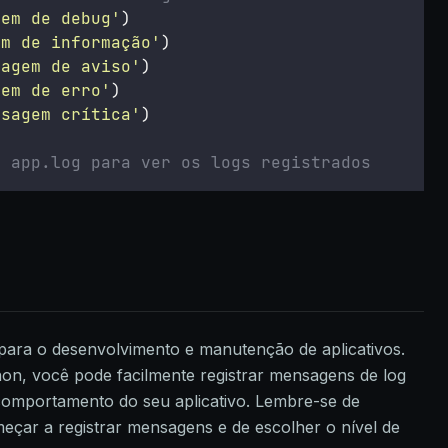
gem de debug
'
)
em de informação
'
)
sagem de aviso
'
)
gem de erro
'
)
nsagem crítica
'
)
o app.log para ver os logs registrados
 para o desenvolvimento e manutenção de aplicativos.
on, você pode facilmente registrar mensagens de log
comportamento do seu aplicativo. Lembre-se de
meçar a registrar mensagens e de escolher o nível de