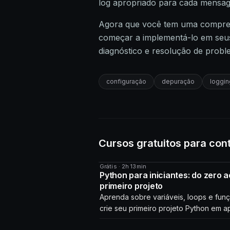
log apropriado para cada mensa
Agora que você tem uma compree
começar a implementá-lo em seus
diagnóstico e resolução de probl
configuração
depuração
loggin
Cursos gratuitos para con
Grátis · 2h 13min
CURSO
Python para iniciantes: do zero a
primeiro projeto
Aprenda sobre variáveis, loops e fun
crie seu primeiro projeto Python em a
horas!