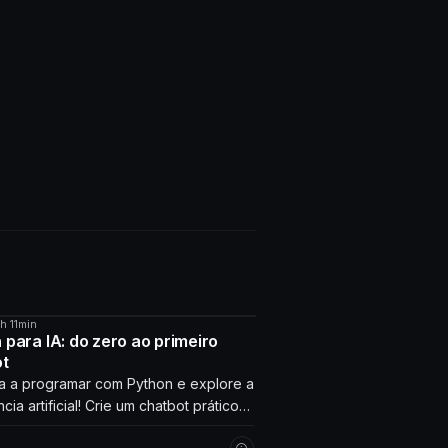
4h 11min
O
 para IA: do zero ao primeiro
ot
 a programar com Python e explore a
ncia artificial! Crie um chatbot prático
erage com seus próprios dados.