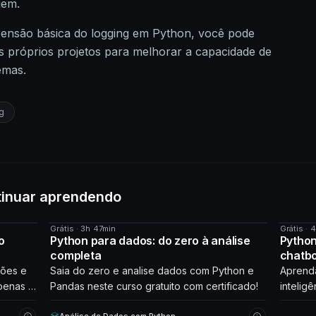
gem.
nsão básica do logging em Python, você pode
 próprios projetos para melhorar a capacidade de
emas.
g
tinuar aprendendo
Grátis · 3h 47min
Grátis · 
CURSO
CURS
o
Python para dados: do zero à análise
Python
completa
chatb
ções e
Saia do zero e analise dados com Python e
Aprenda
penas 2
Pandas neste curso gratuito com certificado!
inteligê
que int