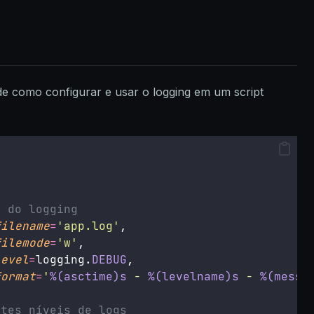
e como configurar e usar o logging em um script
a do logging
filename
=
'
app.log
'
, 
filemode
=
'
w
'
, 
level
=
logging.
DEBUG
, 
format
=
'
%(asctime)s
 - 
%(levelname)s
 - 
%(messa
ntes níveis de logs