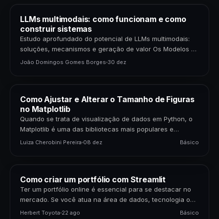
LLMs multimodais: como funcionam e como
construir sistemas
Estudo aprofundado do potencial de LLMs multimodais:
soluções, mecanismos e geração de valor Os Modelos de
Linguagem de Grande Porte (LLMs) multimodais
João Domingos Gomes Borges
30 dez
representam uma…
Como Ajustar e Alterar o Tamanho de Figuras
no Matplotlib
Quando se trata de visualização de dados em Python, o
Matplotlib é uma das bibliotecas mais populares e
poderosas disponíveis. Para cientistas de dados,…
Luiza Cherobini Pereira
08 dez
Básico
Como criar um portfólio com Streamlit
Ter um portfólio online é essencial para se destacar no
mercado. Se você atua na área de dados, tecnologia ou
negócios, apresentar seus projetos…
Herbert Toyota
22 ago
Básico