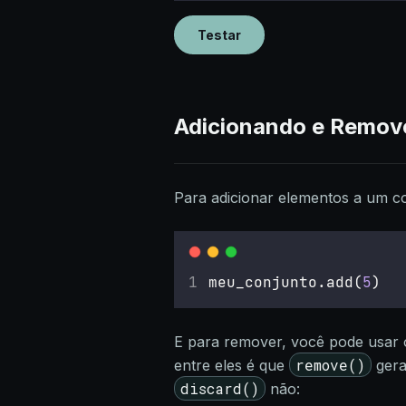
Testar
Adicionando e Remov
Para adicionar elementos a um c
meu_conjunto.add(
5
)
E para remover, você pode usar
remove()
entre eles é que
gera
discard()
não: