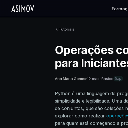
Formaç
Tutoriais
Operações co
para Iniciante
Ana Maria Gomes
12 maio
Básico
5xp
Python é uma linguagem de progr
simplicidade e legibilidade. Uma
de conjuntos, que são coleções 
explorar como realizar
operaçõ
para quem está começando a pr