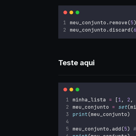
meu_conjunto.remove(
5
meu_conjunto.discard(
Teste aqui
minha_lista 
=
 [
1
, 
2
,
meu_conjunto 
=
set
(m
print
(meu_conjunto)
meu_conjunto.add(
5
) 