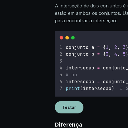
A interseção de dois conjuntos 
estão em ambos os conjuntos. U
para encontrar a interseção:
conjunto_a 
=
 {
1
, 
2
, 
3
conjunto_b 
=
 {
3
, 
4
, 
5
intersecao 
=
 conjunto
# ou
intersecao 
=
 conjunto
print
(intersecao)  
# 
Testar
Diferença