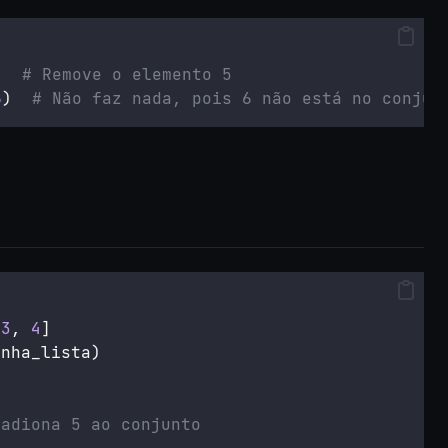
)  
# Remove o elemento 5
6
)  
# Não faz nada, pois 6 não está no conjun
 
3
, 
4
]
inha_lista)
#adiona 5 ao conjunto