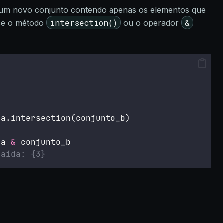
é um novo conjunto contendo apenas os elementos que
intersection()
&
se o método
ou o operador
}
}
_a.intersection(conjunto_b)
_a 
&
 conjunto_b
Saída: {3}