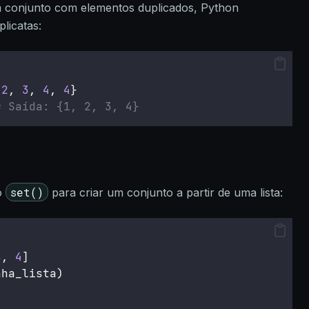
um conjunto com elementos duplicados, Python
licatas:
 
2
, 
3
, 
4
, 
4
}
# Saída: {1, 2, 3, 4}
set()
o
para criar um conjunto a partir de uma lista:
3
, 
4
]
nha_lista)