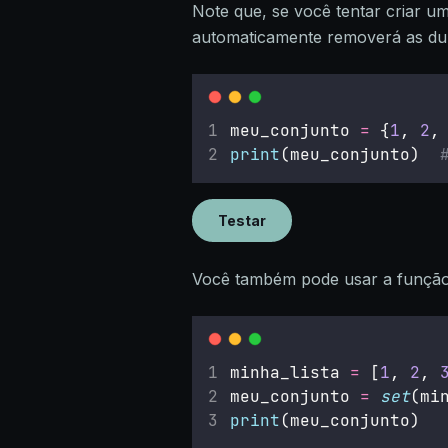
Note que, se você tentar criar 
automaticamente removerá as dup
meu_conjunto 
=
 {
1
, 
2
,
print
(meu_conjunto)  
Testar
Você também pode usar a funçã
minha_lista 
=
 [
1
, 
2
, 
meu_conjunto 
=
set
(mi
print
(meu_conjunto)