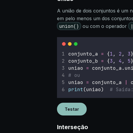
A união de dois conjuntos é um 
em pelo menos um dos conjuntos
union()
ou com o operador
conjunto_a 
=
 {
1
, 
2
, 
3
conjunto_b 
=
 {
3
, 
4
, 
5
uniao 
=
 conjunto_a.un
# ou
uniao 
=
 conjunto_a 
|
 
print
(uniao)  
# Saída
Testar
Interseção