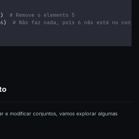
5
)  
# Remove o elemento 5
(
6
)  
# Não faz nada, pois 6 não está no conju
to
ar e modificar conjuntos, vamos explorar algumas