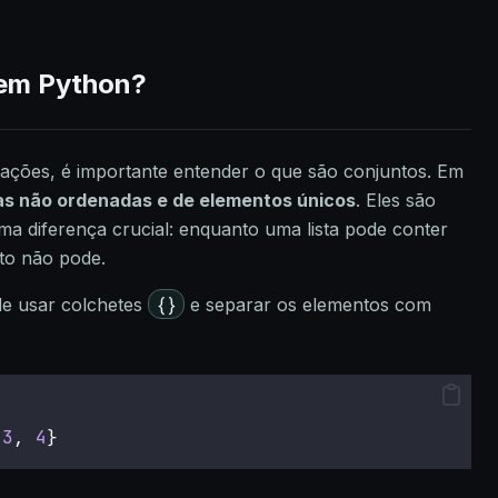
 em Python?
ções, é importante entender o que são conjuntos. Em
s não ordenadas e de elementos únicos
. Eles são
ma diferença crucial: enquanto uma lista pode conter
to não pode.
{}
de usar colchetes
e separar os elementos com
 
3
, 
4
}