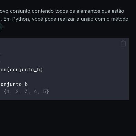
novo conjunto contendo todos os elementos que estão
. Em Python, você pode realizar a união com o método
|
:
}
}
ion(conjunto_b)
conjunto_b
: {1, 2, 3, 4, 5}