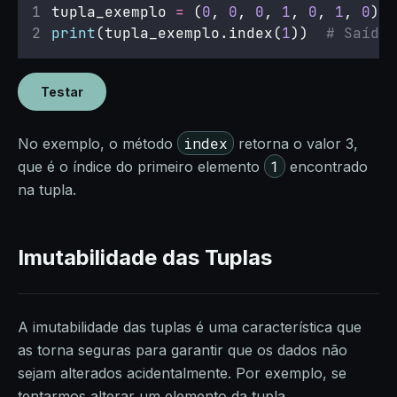
tupla_exemplo 
=
 (
0
, 
0
, 
0
, 
1
, 
0
, 
1
, 
0
)
print
(tupla_exemplo.index(
1
))  
# Saída:
Testar
index
No exemplo, o método
retorna o valor 3,
1
que é o índice do primeiro elemento
encontrado
na tupla.
Imutabilidade das Tuplas
A imutabilidade das tuplas é uma característica que
as torna seguras para garantir que os dados não
sejam alterados acidentalmente. Por exemplo, se
tentarmos alterar um elemento da tupla,