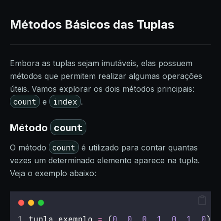
Métodos Básicos das Tuplas
Embora as tuplas sejam imutáveis, elas possuem
métodos que permitem realizar algumas operações
úteis. Vamos explorar os dois métodos principais:
count
index
e
.
count
Método
count
O método
é utilizado para contar quantas
vezes um determinado elemento aparece na tupla.
Veja o exemplo abaixo:
tupla_exemplo 
=
 (
0
, 
0
, 
0
, 
1
, 
0
, 
1
, 
0
)