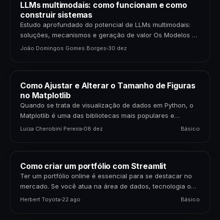
LLMs multimodais: como funcionam e como
construir sistemas
Estudo aprofundado do potencial de LLMs multimodais:
soluções, mecanismos e geração de valor Os Modelos de
Linguagem de Grande Porte (LLMs) multimodais
João Domingos Gomes Borges
30 dez
representam uma…
Como Ajustar e Alterar o Tamanho de Figuras
no Matplotlib
Quando se trata de visualização de dados em Python, o
Matplotlib é uma das bibliotecas mais populares e
poderosas disponíveis. Para cientistas de dados,…
Luiza Cherobini Pereira
08 dez
Básico
Como criar um portfólio com Streamlit
Ter um portfólio online é essencial para se destacar no
mercado. Se você atua na área de dados, tecnologia ou
negócios, apresentar seus projetos…
Herbert Toyota
22 ago
Básico