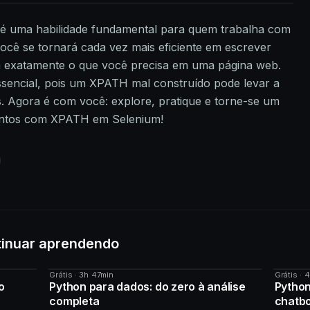
é uma habilidade fundamental para quem trabalha com
cê se tornará cada vez mais eficiente em escrever
 exatamente o que você precisa em uma página web.
ssencial, pois um XPATH mal construído pode levar a
s. Agora é com você: explore, pratique e torne-se um
mentos com XPATH em Selenium!
tinuar aprendendo
Grátis · 3h 47min
Grátis · 
CURSO
CURS
o
Python para dados: do zero à análise
Python
completa
chatb