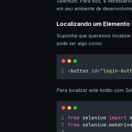
Selenium. Para isso, é necessári
em seu ambiente de desenvolvime
Localizando um Elemento
Suponha que queremos localizar
pode ser algo como:
<
button 
id
=
"
login-but
Para localizar este botão com Se
from
 selenium 
import
 
from
 selenium.webdriv