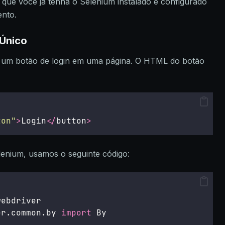
o que você já tenha o Selenium instalado e configurado
nto.
 Único
 um botão de login em uma página. O HTML do botão
ton
"
>
Login
</
button
>
lenium, usamos o seguinte código:
webdriver
er.common.by 
import
 By