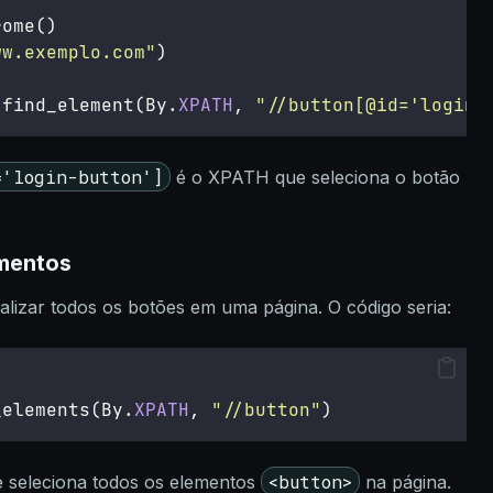
rome()
ww.exemplo.com
"
)
.find_element(By.
XPATH
, 
"
//button[@id='login-
='login-button']
é o XPATH que seleciona o botão
ementos
lizar todos os botões em uma página. O código seria:
_elements(By.
XPATH
, 
"
//button
"
)
<button>
seleciona todos os elementos
na página.