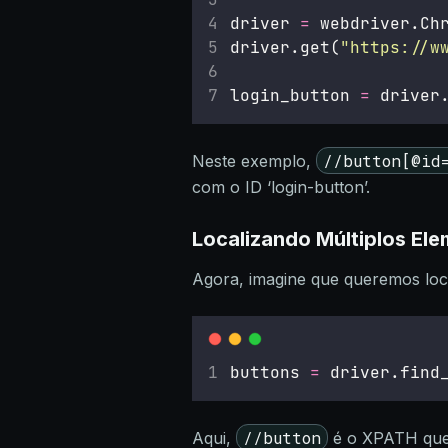
driver 
=
 webdriver.Ch
driver.get(
"
https://w
login_button 
=
 driver
//button[@id
Neste exemplo,
com o ID ‘login-button’.
Localizando Múltiplos El
Agora, imagine que queremos loca
buttons 
=
 driver.find
//button
Aqui,
é o XPATH que 