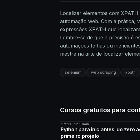
Localizar elementos com XPATH 
automação web. Com a prática, vo
expressões XPATH que localizam
Lembre-se de que a precisão é e
automações falhas ou ineficiente
mestre na arte de localizar ele
selenium
web scraping
xpath
Cursos gratuitos para con
Grátis · 2h 13min
CURSO
Python para iniciantes: do zero a
primeiro projeto