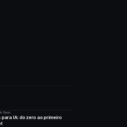
4h 11min
O
 para IA: do zero ao primeiro
ot