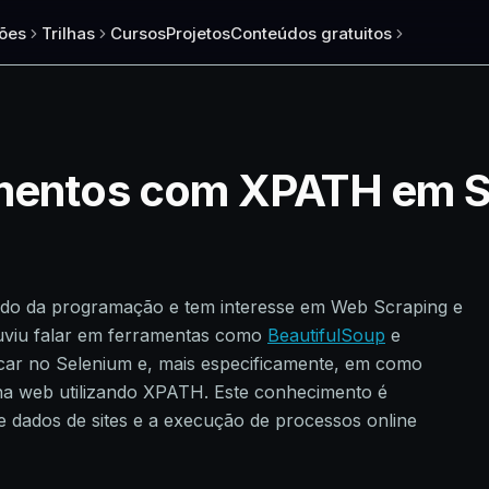
ões
Trilhas
Cursos
Projetos
Conteúdos gratuitos
ementos com XPATH em 
o da programação e tem interesse em Web Scraping e
uviu falar em ferramentas como
BeautifulSoup
e
ocar no Selenium e, mais especificamente, em como
na web utilizando XPATH. Este conhecimento é
de dados de sites e a execução de processos online