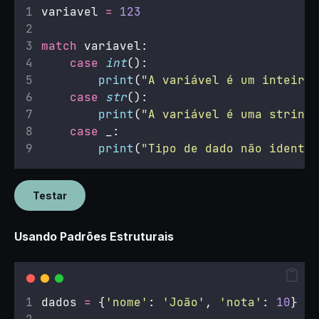
variavel 
=
123
match
 variavel:
case
int
():
print
(
"
A variável é um inteiro
"
case
str
():
print
(
"
A variável é uma string
"
case
 _:
print
(
"
Tipo de dado não identif
Testar
Usando Padrões Estruturais
dados 
=
 {
'
nome
'
: 
'
João
'
, 
'
nota
'
: 
10
}