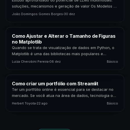
Estudo aprofundado do potencial de LLMs multimodais:
soluções, mecanismos e geração de valor Os Modelos de
Linguagem de Grande Porte (LLMs) multimodais
João Domingos Gomes Borges
30 dez
representam uma…
Como Ajustar e Alterar o Tamanho de Figuras
no Matplotlib
Quando se trata de visualização de dados em Python, o
Matplotlib é uma das bibliotecas mais populares e
poderosas disponíveis. Para cientistas de dados,…
Luiza Cherobini Pereira
08 dez
Básico
Como criar um portfólio com Streamlit
Ter um portfólio online é essencial para se destacar no
mercado. Se você atua na área de dados, tecnologia ou
negócios, apresentar seus projetos…
Herbert Toyota
22 ago
Básico