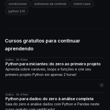
condicionais
estruturas de controle
match case
python 3.10
Cursos gratuitos para continuar
aprendendo
Grátis · 2h 13min
CURSO
Python para iniciantes: do zero ao primeiro projeto
Aprenda sobre variáveis, loops e funções e crie seu
primeiro projeto Python em apenas 2 horas!
Grátis · 3h 47min
CURSO
Python para dados: do zero à análise completa
Saia do zero e analise dados com Python e Pandas neste
curso gratuito com certificado!