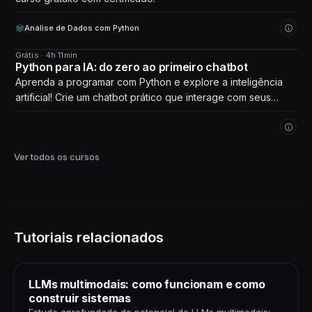
Análise de Dados com Python
Grátis · 4h 11min
CURSO
Python para IA: do zero ao primeiro chatbot
Aprenda a programar com Python e explore a inteligência
artificial! Crie um chatbot prático que interage com seus
próprios dados. Comece agora!
Ver todos os cursos
Tutoriais relacionados
LLMs multimodais: como funcionam e como
construir sistemas