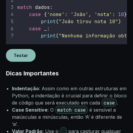
match
 dados:
case
 {
'
nome
'
: 
'
João
'
, 
'
nota
'
: 
10
}:
print
(
"
João tirou nota 10
"
)
case
 _:
print
(
"
Nenhuma informação obtid
Testar
Dicas Importantes
Indentação
: Assim como em outras estruturas em
Python, a indentação é crucial para definir o bloco
case
de código que será executado em cada
.
match case
Case Sensitive
: O
é sensível a
maiúsculas e minúsculas, então ‘A’ é diferente de
‘a’.
_
Valor Padrão
: Use o
para capturar qualquer