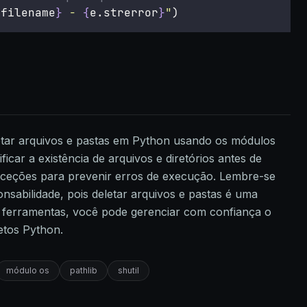
.filename
}
 - 
{
e.strerror
}
"
)
etar arquivos e pastas em Python usando os módulos
ficar a existência de arquivos e diretórios antes de
exceções para prevenir erros de execução. Lembre-se
sabilidade, pois deletar arquivos e pastas é uma
s ferramentas, você pode gerenciar com confiança o
etos Python.
módulo os
pathlib
shutil