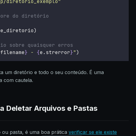
mp/diretorio_exemplo
"
vore do diretório
me_diretorio)
rio sobre quaisquer erros
.filename
}
 - 
{
e.strerror
}
"
)
ta um diretório e todo o seu conteúdo. É uma
a com cautela.
a Deletar Arquivos e Pastas
o ou pasta, é uma boa prática
verificar se ele existe