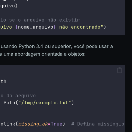
rquivo)
rio se o arquivo não existir
quivo 
{
nome_arquivo
}
 não encontrado"
)
r usando Python 3.4 ou superior, você pode usar a
ce uma abordagem orientada a objetos:
ath
ho do arquivo
=
 Path(
"
/tmp/exemplo.txt
"
)
unlink(
missing_ok
=
True
)  
# Defina missing_ok 