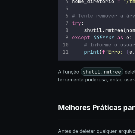
nome_diretorio 
=
"
/t
# Tente remover a ár
try
:
    shutil.rmtree(no
except
OSError
as
 e:
# Informe o usuá
print
(
f
"Erro: 
{
e
shutil.rmtree
A função
dele
ferramenta poderosa, então use-
Melhores Práticas par
Antes de deletar qualquer arquiv