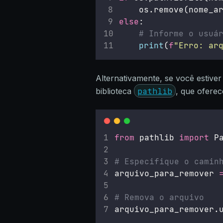
    os.remove(nome_a
else
:
# Informe o usuá
print
(
f
"Erro: ar
Alternativamente, se você estive
pathlib
biblioteca
, que ofere
from
 pathlib 
import
 P
# Especifique o camin
arquivo_para_remover 
# Remova o arquivo
arquivo_para_remover.