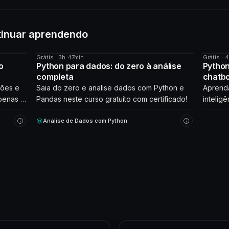
tinuar aprendendo
Grátis · 3h 47min
Grátis · 
CURSO
CURS
o
Python para dados: do zero à análise
Python
completa
chatb
ções e
Saia do zero e analise dados com Python e
Aprenda
penas 2
Pandas neste curso gratuito com certificado!
inteligê
que int
Análise de Dados com Python
Comece