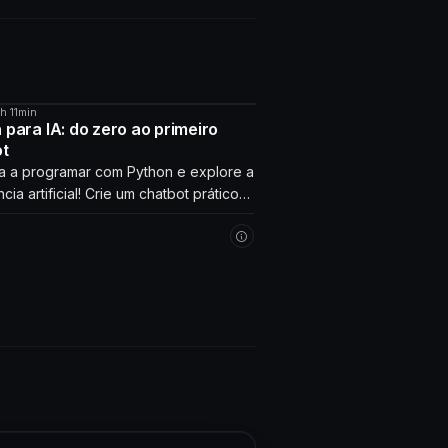
4h 11min
O
 para IA: do zero ao primeiro
ot
 a programar com Python e explore a
ncia artificial! Crie um chatbot prático
erage com seus próprios dados.
 agora!