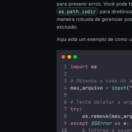
para prevenir erros. Você pode 
os.path.isdir
para diretório
maneira robusta de gerenciar pos
exclusão.
Aqui está um exemplo de como us
import
 os
# Obtenha o nome do 
meu_arquivo 
=
input
(
# Tente deletar o ar
try
:
    os.remove(meu_ar
except
OSError
as
 e:
# Informe o usuá