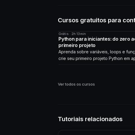
Cursos gratuitos para con
Grátis · 2h 13min
CURSO
Python para iniciantes: do zero a
primeiro projeto
Aprenda sobre variáveis, loops e fun
crie seu primeiro projeto Python em a
horas!
Ver todos os cursos
Tutoriais relacionados