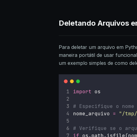
Deletando Arquivos 
Para deletar um arquivo em Pyth
maneira portátil de usar funciona
um exemplo simples de como dele
import
 os
# Especifique o nome
nome_arquivo 
=
"
/tmp
# Verifique se o arq
if
 os.path.isfile(no