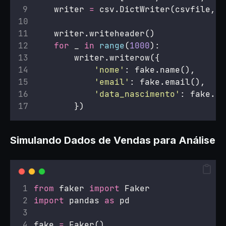
    writer 
=
 csv.DictWriter(csvfile, 
f
    writer.writeheader()
for
 _ 
in
range
(
1000
):
        writer.writerow({
'
nome
'
: fake.name(),
'
email
'
: fake.email(),
'
data_nascimento
'
: fake.da
        })
Simulando Dados de Vendas para Análise
from
 faker 
import
 Faker
import
 pandas 
as
 pd
fake 
=
 Faker()