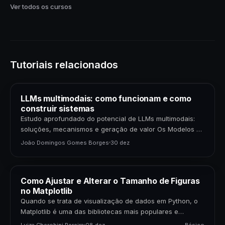
Ver todos os cursos
Tutoriais relacionados
LLMs multimodais: como funcionam e como
construir sistemas
Estudo aprofundado do potencial de LLMs multimodais:
soluções, mecanismos e geração de valor Os Modelos de
Linguagem de Grande Porte (LLMs) multimodais
João Domingos Gomes Borges
30 dez
representam uma…
Como Ajustar e Alterar o Tamanho de Figuras
no Matplotlib
Quando se trata de visualização de dados em Python, o
Matplotlib é uma das bibliotecas mais populares e
poderosas disponíveis. Para cientistas de dados,…
Luiza Cherobini Pereira
08 dez
Básico