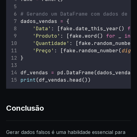
# Gerando um DataFrame com dados de ve
dados_vendas 
=
 {
'
Data
'
: [fake.date_this_year() 
for
'
Produto
'
: [fake.word() 
for
 _ 
in
r
'
Quantidade
'
: [fake.random_number(
'
Preço
'
: [fake.random_number(
digit
}
df_vendas 
=
 pd.DataFrame(dados_vendas)
print
(df_vendas.head())
Conclusão
Gerar dados falsos é uma habilidade essencial para