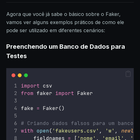
Agora que você já sabe o básico sobre o Faker,
vamos ver alguns exemplos práticos de como ele
pode ser utilizado em diferentes cenários:
Preenchendo um Banco de Dados para
Testes
import
 csv
from
 faker 
import
 Faker
fake 
=
 Faker()
# Criando dados falsos para um banco d
with
open
(
'
fakeusers.csv
'
, 
'
w
'
, 
newlin
    fieldnames 
=
 [
'
nome
'
, 
'
email
'
, 
'
da