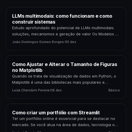
LLMs multimodais: como funcionam e como
construir sistemas
Estudo aprofundado do potencial de LLMs multimodais:
soluções, mecanismos e geração de valor Os Modelos de
Linguagem de Grande Porte (LLMs) multimodais
João Domingos Gomes Borges
30 dez
representam uma…
Como Ajustar e Alterar o Tamanho de Figuras
no Matplotlib
Quando se trata de visualização de dados em Python, o
Matplotlib é uma das bibliotecas mais populares e
poderosas disponíveis. Para cientistas de dados,…
Luiza Cherobini Pereira
08 dez
Básico
Como criar um portfólio com Streamlit
Ter um portfólio online é essencial para se destacar no
mercado. Se você atua na área de dados, tecnologia ou
negócios, apresentar seus projetos…