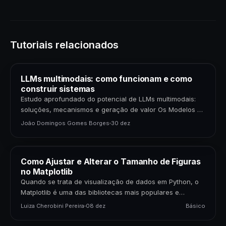
Tutoriais relacionados
LLMs multimodais: como funcionam e como
construir sistemas
Estudo aprofundado do potencial de LLMs multimodais:
soluções, mecanismos e geração de valor Os Modelos de
Linguagem de Grande Porte (LLMs) multimodais
João Domingos Gomes Borges
30 dez
representam uma…
Como Ajustar e Alterar o Tamanho de Figuras
no Matplotlib
Quando se trata de visualização de dados em Python, o
Matplotlib é uma das bibliotecas mais populares e
poderosas disponíveis. Para cientistas de dados,…
Luiza Cherobini Pereira
08 dez
Básico