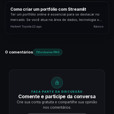
Como criar um portfólio com Streamlit
Ter um portfólio online é essencial para se destacar no
mercado. Se você atua na área de dados, tecnologia ou
negócios, apresentar seus projetos…
Herbert Toyota
22 ago
Básico
0 comentários
Exclusivo PRO
FAÇA PARTE DA DISCUSSÃO
Comente e participe da conversa
Crie sua conta gratuita e compartilhe sua opinião
nos comentários.