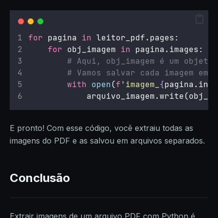
for
 pagina 
in
 leitor_pdf.pages:
for
 obj_imagem 
in
 pagina.images:
# Aqui, obj_imagem é um objeto 
# Vamos salvar cada imagem em u
with
open
(
f
'imagem_
{
pagina.inde
            arquivo_imagem.write(obj_im
E pronto! Com esse código, você extraiu todas as
imagens do PDF e as salvou em arquivos separados.
Conclusão
Extrair imagens de um arquivo PDF com Python é