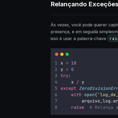
Relançando Exceções
Às vezes, você pode querer cap
presença, e em seguida simplesm
rai
isso é usar a palavra-chave
x 
=
10
y 
=
0
try
:
    x 
/
 y
except
ZeroDivisionEr
with
open
(
'
log_de
        arquivo_log.w
raise
# Relança 