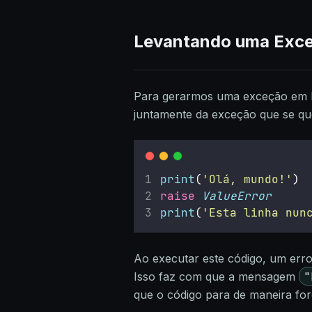
Levantando uma Exc
Para gerarmos uma exceção em P
juntamente da exceção que se que
print
(
'
Olá, mundo!
'
)
raise
ValueError
print
(
'
Esta linha nun
Ao executar este código, um erro
"
Isso faz com que a mensagem
que o código para de maneira for