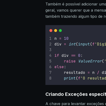
Também é possível adicionar uma
geral, vamos querer que a mensa
também trazendo algum tipo de r
n 
=
10
div 
=
int
(
input
(
f
'Dig
if
 div 
==
0
:
raise
ValueError
(
else
:
    resultado 
=
 n 
/
 d
print
(
f
'O resulta
Criando Exceções especí
A chave para levantar exceções