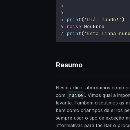
print
(
'
Olá, mundo!
'
)
raise
 MeuErro
print
(
'
Esta linha nun
Resumo
Neste artigo, abordamos como c
raise
com
. Vimos qual a impo
levanta. Também discutimos as me
bem como criar tipos de erros pe
sempre usar o tipo de exceção ma
informativas para facilitar o pro