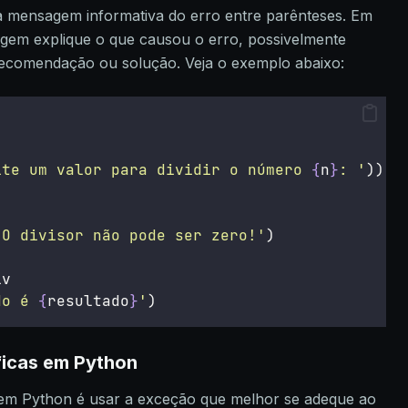
 mensagem informativa do erro entre parênteses. Em
gem explique o que causou o erro, possivelmente
ecomendação ou solução. Veja o exemplo abaixo:
ite um valor para dividir o número 
{
n
}
: '
))
'
O divisor não pode ser zero!
'
)
iv
do é 
{
resultado
}
'
)
ficas em Python
 em Python é usar a exceção que melhor se adeque ao