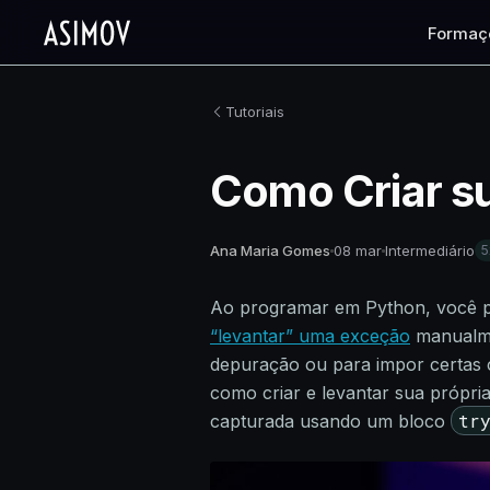
Formaç
Tutoriais
Como Criar s
Ana Maria Gomes
08 mar
Intermediário
5
Ao programar em Python, você p
“levantar” uma exceção
manualmen
depuração ou para impor certas 
como criar e levantar sua própri
tr
capturada usando um bloco