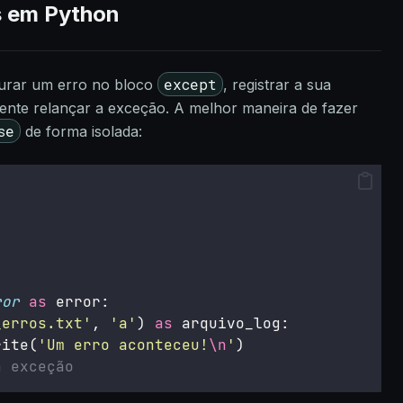
 em Python
except
turar um erro no bloco
, registrar a sua
ente relançar a exceção. A melhor maneira de fazer
se
de forma isolada:
ror
as
 error:
_erros.txt
'
, 
'
a
'
) 
as
 arquivo_log:
rite(
'
Um erro aconteceu!
\n
'
)
a exceção