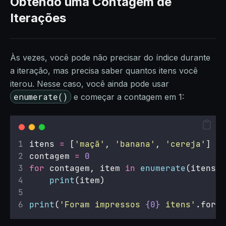
Obtendo uma Contagem de
Iterações
Às vezes, você pode não precisar do índice durante
a iteração, mas precisa saber quantos itens você
iterou. Nesse caso, você ainda pode usar
enumerate()
e começar a contagem em 1:
itens 
=
 [
'
maçã
'
, 
'
banana
'
, 
'
cereja
'
]
contagem 
=
0
for
 contagem, item 
in
enumerate
(itens, 
print
(item)
print
(
'
Foram impressos 
{0}
 itens
'
.forma