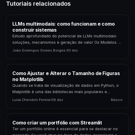
Tutoriais relacionados
LLMs multimodais: como funcionam e como
construir sistemas
Estudo aprofundado do potencial de LLMs multimodais:
soluções, mecanismos e geração de valor Os Modelos de
Linguagem de Grande Porte (LLMs) multimodais
João Domingos Gomes Borges
30 dez
representam uma…
Como Ajustar e Alterar o Tamanho de Figuras
no Matplotlib
Quando se trata de visualização de dados em Python, o
Matplotlib é uma das bibliotecas mais populares e
poderosas disponíveis. Para cientistas de dados,…
Luiza Cherobini Pereira
08 dez
Básico
Como criar um portfólio com Streamlit
Ter um portfólio online é essencial para se destacar no