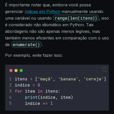
É importante notar que, embora você possa
gerenciar
índices em Python
manualmente usando
range(len(itens))
uma variável ou usando
, isso
é considerado não idiomático em Python. Tais
abordagens não são apenas menos legíveis, mas
também menos eficientes em comparação com o uso
enumerate()
de
.
Por exemplo, evite fazer isso:
itens 
=
 [
'
maçã
'
, 
'
banana
'
, 
'
cereja
'
]
indice 
=
0
for
 item 
in
 itens:
print
(indice, item)
    indice 
+=
1