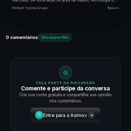
mercado. Se você atua na área de dados, tecnologia ou
negócios, apresentar seus projetos…
Herbert Toyota
22 ago
Básico
0 comentários
Exclusivo PRO
FAÇA PARTE DA DISCUSSÃO
Comente e participe da conversa
Crie sua conta gratuita e compartilhe sua opinião
nos comentários.
Entre para a Asimov