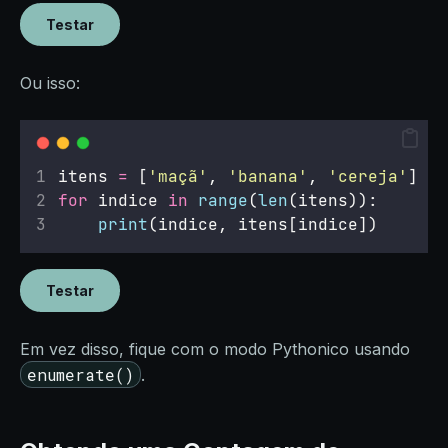
Testar
Ou isso:
itens 
=
 [
'
maçã
'
, 
'
banana
'
, 
'
cereja
'
]
for
 indice 
in
range
(
len
(itens)):
print
(indice, itens[indice])
Testar
Em vez disso, fique com o modo Pythonico usando
enumerate()
.