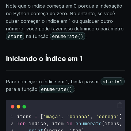
Note que o índice começa em 0 porque a indexação
no Python começa do zero. No entanto, se você
quiser começar o índice em 1 ou qualquer outro
número, você pode fazer isso definindo o parâmetro
start
enumerate()
na função
.
Iniciando o Índice em 1
start=1
Para começar o índice em 1, basta passar
enumerate()
para a função
:
itens 
=
 [
'
maçã
'
, 
'
banana
'
, 
'
cereja
'
]
for
 indice, item 
in
enumerate
(itens, 
st
print
(indice, item)