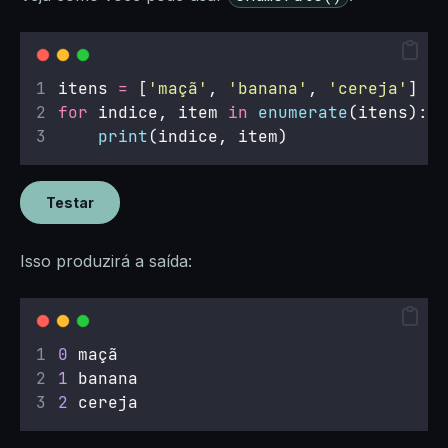
itens 
=
 [
'
maçã
'
, 
'
banana
'
, 
'
cereja
'
]
for
 indice, item 
in
enumerate
(itens):
print
(indice, item)
Testar
Isso produzirá a saída:
0
 maçã
1
 banana
2
 cereja