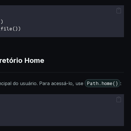
))
_file())
retório Home
Path.home()
incipal do usuário. Para acessá-lo, use
: