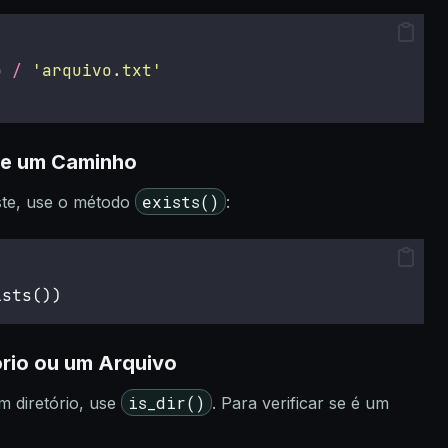
o 
/
'
arquivo.txt
'
 de um Caminho
exists()
ste, use o método
:
ists())
ório ou um Arquivo
is_dir()
m diretório, use
. Para verificar se é um