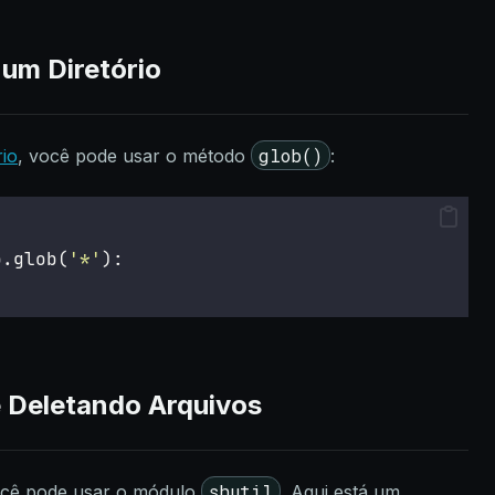
um Diretório
glob()
rio
, você pode usar o método
:
o.glob(
'
*
'
):
 Deletando Arquivos
shutil
ocê pode usar o módulo
. Aqui está um