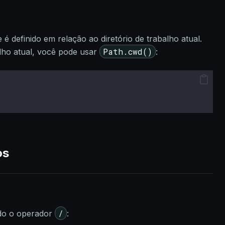
é definido em relação ao diretório de trabalho atual.
Path.cwd()
balho atual, você pode usar
:
os
/
do o operador
: