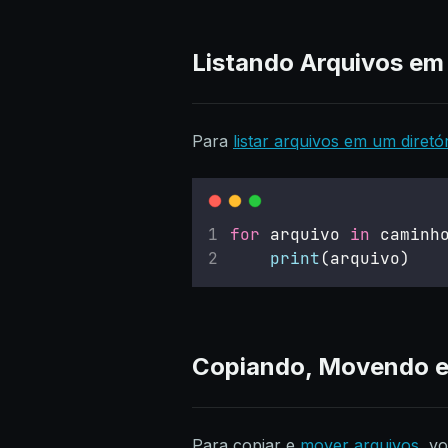
Listando Arquivos em 
Para
listar arquivos em um diretó
for
 arquivo 
in
 caminh
print
(arquivo)
Copiando, Movendo e
Para copiar e
mover arquivos
, v