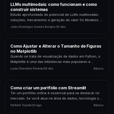
LLMs multimodais: como funcionam e como
construir sistemas
Estudo aprofundado do potencial de LLMs multimodais:
soluções, mecanismos e geração de valor Os Modelos de
Linguagem de Grande Porte (LLMs) multimodais
João Domingos Gomes Borges
30 dez
representam uma…
Como Ajustar e Alterar o Tamanho de Figuras
no Matplotlib
Quando se trata de visualização de dados em Python, o
Matplotlib é uma das bibliotecas mais populares e
poderosas disponíveis. Para cientistas de dados,…
Luiza Cherobini Pereira
08 dez
Básico
Como criar um portfólio com Streamlit
Ter um portfólio online é essencial para se destacar no
mercado. Se você atua na área de dados, tecnologia ou
negócios, apresentar seus projetos…
Herbert Toyota
22 ago
Básico