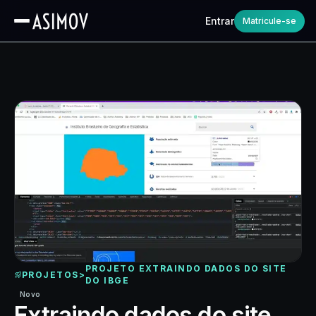
Entrar
Matricule-se
PROJETO EXTRAINDO DADOS DO SITE
PROJETOS
>
DO IBGE
Novo
Extraindo dados do site