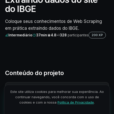
do IBGE
Coloque seus conhecimentos de Web Scraping
em prática extraindo dados do IBGE.
Intermediário
37min
4.8
328
participantes
200 XP
Conteúdo do projeto
Projeto completo
1
2 aulas · 1h 15min
Este site utiliza cookies para melhorar sua experiência. Ao
continuar navegando, você concorda com o uso de
cookies e com a nossa
Política de Privacidade
.
CONTEÚDO DO MÓDULO