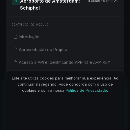
Aeroporto de Amsterdam:
1
4 aulas · 51min
Schiphol
CONTEÚDO DO MÓDULO
Introdução
Apresentação do Projeto
Acesso a API e Identificando APP_ID e APP_KEY
Explorando Documentação e Testando API
Este site utiliza cookies para melhorar sua experiência. Ao
continuar navegando, você concorda com o uso de
cookies e com a nossa
Política de Privacidade
.
Explorando API com
2
4 aulas · 1h 40min
Postman
ETL Python
3
9 aulas · 4h 49min