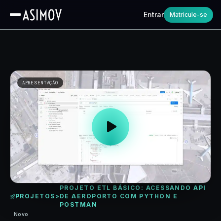
Entrar
Matricule-se
APRESENTAÇÃO
PROJETO ETL BÁSICO: ACESSANDO API
PROJETOS
>
DE AEROPORTO COM PYTHON E
POSTMAN
Novo