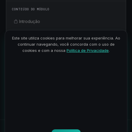
CONTEÚDO DO MÓDULO
Introdução
Por que Cron é essencial para profissionais de dados?
Este site utiliza cookies para melhorar sua experiência. Ao
continuar navegando, você concorda com o uso de
Configuração Básica do Cron
cookies e com a nossa
Política de Privacidade
.
Apresentação do Projeto
Cron e Python
2
2 aulas · 58min
Todos os direitos reservados.
Política de Privacidade
-
Termos