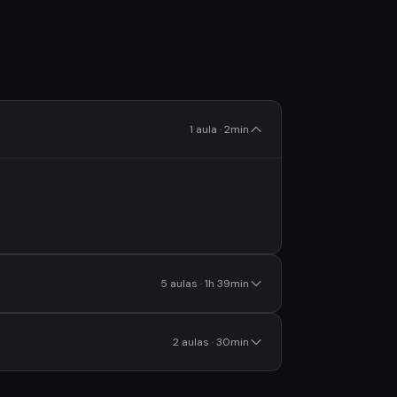
1 aula · 2min
5 aulas · 1h 39min
2 aulas · 30min