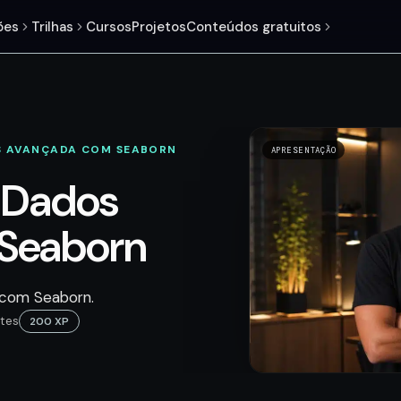
ões
Trilhas
Cursos
Projetos
Conteúdos gratuitos
S AVANÇADA COM SEABORN
APRESENTAÇÃO
e Dados
Seaborn
s com Seaborn.
tes
200 XP