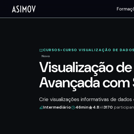
Formaç
CURSOS
>
CURSO VISUALIZAÇÃO DE DADO
Novo
Visualização d
Avançada com 
Crie visualizações informativas de dado
Intermediário
46min
4.8
3170
participan