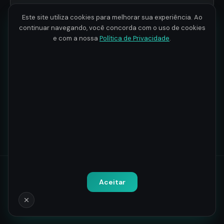
Este site utiliza cookies para melhorar sua experiência. Ao
Comandos e Conceitos
continuar navegando, você concorda com o uso de cookies
3
9 aulas · 2h 40min
Intermediários do Linux
e com a nossa
Política de Privacidade
.
Ambiente Python e
Compartilhamento de
4
4 aulas · 56min
Arquivos
Todos os direitos reservados.
Política de Privacidade
-
Termos
Aceitar
de Uso
CNPJ: 41.075.192/0001-82