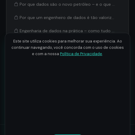
Por que dados são o novo petróleo – e o que isso tem a ver com você
Por que um engenheiro de dados é tão valorizado
Engenharia de dados na prática – como tudo se conecta
Este site utiliza cookies para melhorar sua experiência. Ao
Quiz – A era dos dados
continuar navegando, você concorda com o uso de cookies
e com a nossa
Política de Privacidade
.
Conceitos essenciais
2
4 aulas · 48min
Onboarding da trilha
3
2 aulas · 11min