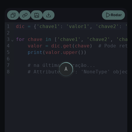
Rodar
1
dic
=
 {
'chave1'
: 
'valor1'
,
'chave2'
: 
'v
2
3
⌄
for
chave
in
 [
'chave1'
,
'chave2'
,
'chav
4
valor
=
dic
.
get
(
chave
)  
# Pode reto
5
print
(
valor
.
upper
())
6
7
# na última iteração...
8
# AttributeError: 'NoneType' object