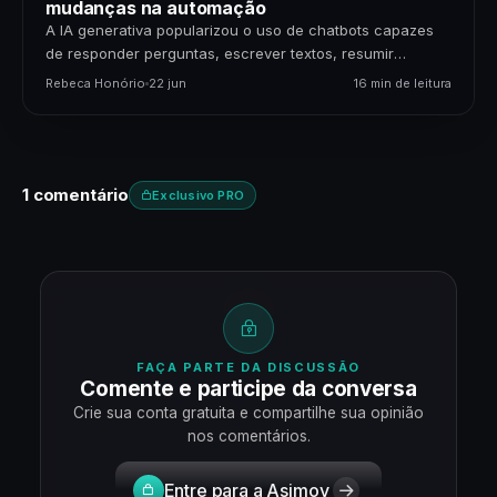
mudanças na automação
A IA generativa popularizou o uso de chatbots capazes
de responder perguntas, escrever textos, resumir
documentos e gerar código. Mas uma nova etapa da…
Rebeca Honório
22 jun
16 min de leitura
1 comentário
Exclusivo PRO
FAÇA PARTE DA DISCUSSÃO
Comente e participe da conversa
Crie sua conta gratuita e compartilhe sua opinião
nos comentários.
Entre para a Asimov