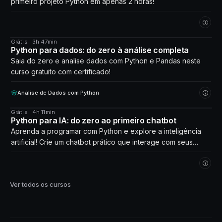
primeiro projeto Python em apenas 2 horas!
Grátis · 3h 47min
CURSO
Python para dados: do zero à análise completa
Saia do zero e analise dados com Python e Pandas neste
curso gratuito com certificado!
Análise de Dados com Python
Grátis · 4h 11min
CURSO
Python para IA: do zero ao primeiro chatbot
Aprenda a programar com Python e explore a inteligência
artificial! Crie um chatbot prático que interage com seus
próprios dados. Comece agora!
Ver todos os cursos