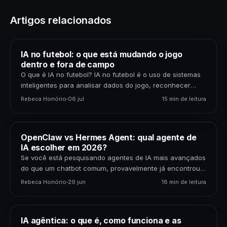
Artigos relacionados
IA no futebol: o que está mudando o jogo
dentro e fora de campo
O que é IA no futebol? IA no futebol é o uso de sistemas
inteligentes para analisar dados do jogo, reconhecer
padrões, gerar previsões,…
Rebeca Honório
06 jul
15 min de leitura
OpenClaw vs Hermes Agent: qual agente de
IA escolher em 2026?
Se você está pesquisando agentes de IA mais avançados
do que um chatbot comum, provavelmente já encontrou
dois nomes: OpenClaw e Hermes Agent. Os…
Rebeca Honório
29 jun
18 min de leitura
IA agêntica: o que é, como funciona e as