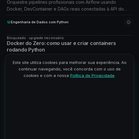
Orquestre pipelines profissionais com Airflow usando
Docker, DevContainer e DAGs reais conectadas à API do
Aeroporto de Schiphol.
Engenharia de Dados com Python
Bloqueado · upgrade necessário
CURSO
Docker do Zero: como usar e criar containers
rodando Python
Aprenda Docker na prática e leve seus projetos Python
Este site utiliza cookies para melhorar sua experiência. Ao
direto pro Docker Hub com Devcontainer e VSCode.
continuar navegando, você concorda com o uso de
cookies e com a nossa
Política de Privacidade
.
Engenharia de Dados com Python
Bloqueado · upgrade necessário
CURSO
Linux na Prática: S.O. mais Utilizado no Mercado
Aprenda, na prática, como usar o Linux: instale em uma
máquina virtual, explore o terminal e domine os comandos
essenciais para trabalhar com dados.
Engenharia de Dados com Python