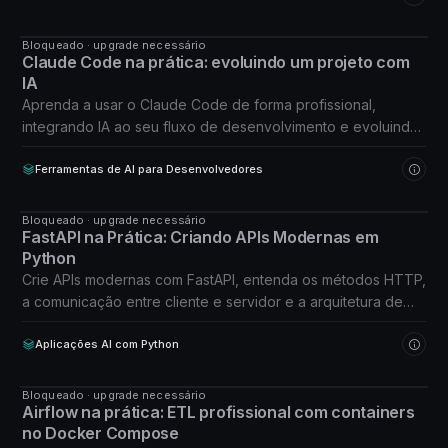
Bloqueado · upgrade necessário
CURSO
Claude Code na prática: evoluindo um projeto com
IA
Aprenda a usar o Claude Code de forma profissional,
integrando IA ao seu fluxo de desenvolvimento e evoluindo
projetos reais com método e controle técnico.
Ferramentas de AI para Desenvolvedores
Bloqueado · upgrade necessário
CURSO
FastAPI na Prática: Criando APIs Modernas em
Python
Crie APIs modernas com FastAPI, entenda os métodos HTTP,
a comunicação entre cliente e servidor e a arquitetura de
aplicações web profissionais.
Aplicações AI com Python
Bloqueado · upgrade necessário
CURSO
Airflow na prática: ETL profissional com containers
no Docker Compose