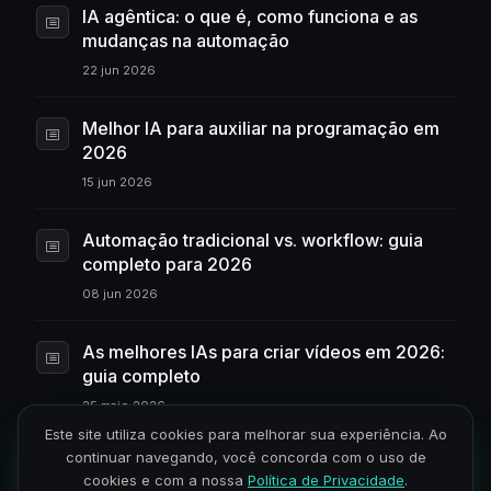
IA agêntica: o que é, como funciona e as
mudanças na automação
22 jun 2026
Melhor IA para auxiliar na programação em
2026
15 jun 2026
Automação tradicional vs. workflow: guia
completo para 2026
08 jun 2026
As melhores IAs para criar vídeos em 2026:
guia completo
25 maio 2026
Este site utiliza cookies para melhorar sua experiência. Ao
continuar navegando, você concorda com o uso de
IA para criar sites: as 6 melhores
cookies e com a nossa
Política de Privacidade
.
ferramentas (com e sem código)