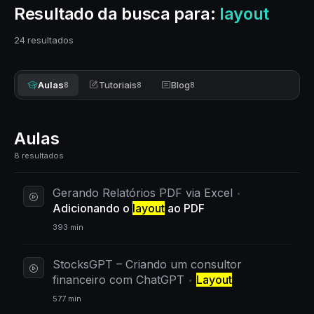
Resultado da busca para:
layout
24 resultados
Aulas
Tutoriais
Blog
8
8
8
Aulas
8 resultados
Gerando Relatórios PDF via Excel
Adicionando o
layout
ao PDF
393 min
StocksGPT – Criando um consultor
financeiro com ChatGPT
Layout
577 min