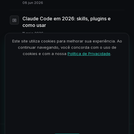
08 jun 2026
Claude Code em 2026: skills, plugins e
como usar
11 maio 2026
Este site utiliza cookies para melhorar sua experiência. Ao
continuar navegando, você concorda com o uso de
OpenClaw: o que é o novo agente de IA
cookies e com a nossa
Política de Privacidade
.
autônomo
27 abr 2026
Como aprender IA do zero em 2026: o
caminho mais curto
23 mar 2026
1
2
…
14