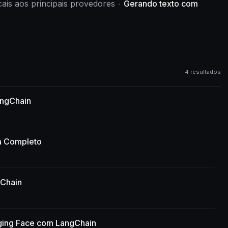
cais aos principais provedores
Gerando texto com
4 resultados
ngChain
a Completo
gChain
ing Face com LangChain