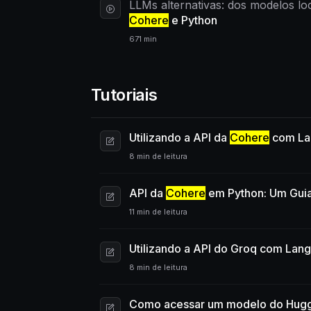
LLMs alternativas: dos modelos lo
Cohere
e Python
671 min
Tutoriais
Utilizando a API da
Cohere
com La
8 min de leitura
API da
Cohere
em Python: Um Gui
11 min de leitura
Utilizando a API do Groq com Lan
8 min de leitura
Como acessar um modelo do Hugg