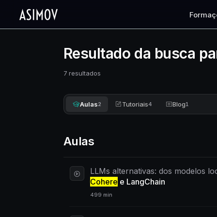
Formaç
Resultado da busca pa
7 resultados
Aulas
Tutoriais
Blog
2
4
1
Aulas
LLMs alternativas: dos modelos lo
Cohere
e LangChain
499 min