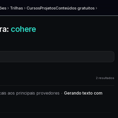
ões
Trilhas
Cursos
Projetos
Conteúdos gratuitos
ra:
cohere
2 resultados
cais aos principais provedores
Gerando texto com