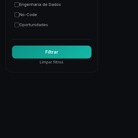
Engenharia de Dados
No-Code
Oportunidades
Programação Python
Trading Quantitativo
Filtrar
Visão Computacional
Limpar filtros
Visualização de Dados
Web
Web Apps