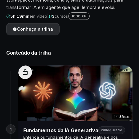
transformar IA em agente que age, lembra e evolui.
5h 19min
em vídeo
3
cursos
1000 XP
Conheça a trilha
Conteúdo da trilha
CURSO
NOVO
1h 32min
1
Fundamentos da IA Generativa
Bloqueado
Entenda os fundamentos da IA Generativa e dos