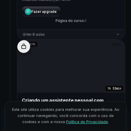
evolui.
Fazer upgrade
Página do curso
Ver 8 aulas
PROJETO
NOVO
1h 32min
Criando um assistente pessoal com
OpenClaw
3
Este site utiliza cookies para melhorar sua experiência. Ao
Bloqueado
continuar navegando, você concorda com o uso de
Configure um agente pessoal com OpenClaw que
cookies e com a nossa
Política de Privacidade
.
roda 24/7 no seu Discord, aprende sobre você e