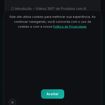
Introdução – Vídeos 360° de Produtos com IA
Este site utiliza cookies para melhorar sua experiência. Ao
Recebendo a Foto e Validando a Entrada
continuar navegando, você concorda com o uso de
cookies e com a nossa
Política de Privacidade
.
Construindo a Lógica de Decisão do Workflow
Enviando a Imagem para a IA e Disparando a Geração
Entrega do Vídeo e Ajuste Fino do Prompt
Todos os direitos reservados.
Política de Privacidade
-
Termos
Aceitar
de Uso
CNPJ: 41.075.192/0001-82