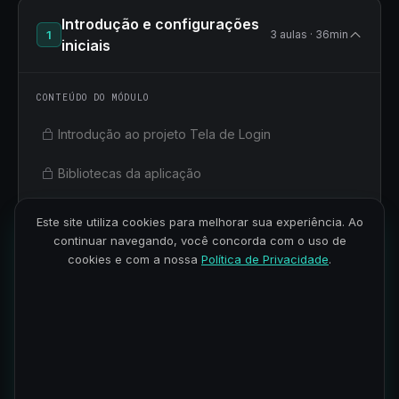
Introdução e configurações
1
3 aulas · 36min
iniciais
CONTEÚDO DO MÓDULO
Introdução ao projeto Tela de Login
Bibliotecas da aplicação
Instalando e configurando o PostgreSQL
Este site utiliza cookies para melhorar sua experiência. Ao
continuar navegando, você concorda com o uso de
cookies e com a nossa
Política de Privacidade
.
Autenticação
2
3 aulas · 47min
Conexão e Interação com
3
5 aulas · 1h 33min
PostgreSQL