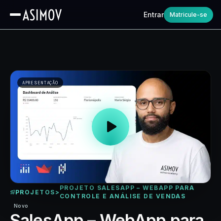
Entrar
Matricule-se
APRESENTAÇÃO
PROJETO SALESAPP – WEBAPP PARA
PROJETOS
>
CONTROLE E ANÁLISE DE VENDAS
Novo
SalesApp – WebApp para