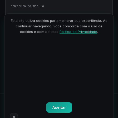
CONTEÚDO DO MÓDULO
Apresentação do projeto – SalesApp
Este site utiliza cookies para melhorar sua experiência. Ao
continuar navegando, você concorda com o uso de
Criando a home e páginas em branco
cookies e com a nossa
Política de Privacidade
.
Importando tabelas em todas as páginas
Desenvolvendo as páginas
2
4 aulas · 2h 42min
Todos os direitos reservados.
Política de Privacidade
-
Termos
Aceitar
de Uso