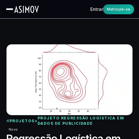
Entrar
Matricule-se
PROJETO REGRESSÃO LOGÍSTICA EM
PROJETOS
>
DADOS DE PUBLICIDADE
Novo
Regressão Logística em