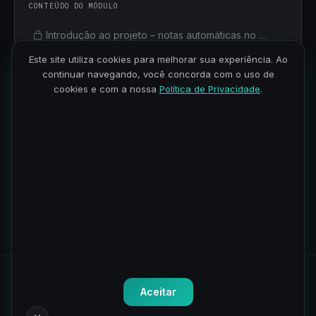
CONTEÚDO DO MÓDULO
Introdução ao projeto – notas automáticas no Obsidian
Este site utiliza cookies para melhorar sua experiência. Ao
Download e transcrição de vídeos do YouTube
continuar navegando, você concorda com o uso de
cookies e com a nossa
Política de Privacidade
.
Criando resumos a partir de um texto
Integrando com Whatsapp Web e descrevendo imagens
Desenvolvimento do código principal
Todos os direitos reservados.
Política de Privacidade
-
Termos
Aceitar
de Uso